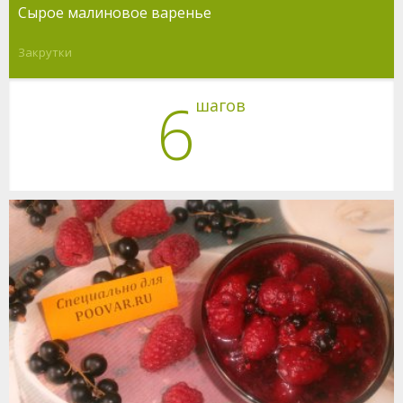
Сырое малиновое варенье
Закрутки
6
шагов