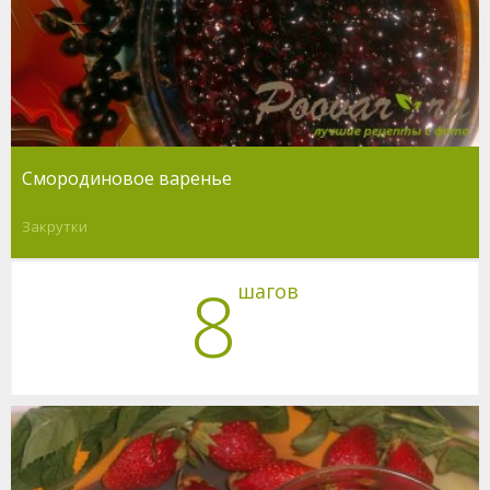
Смородиновое варенье
Закрутки
8
шагов