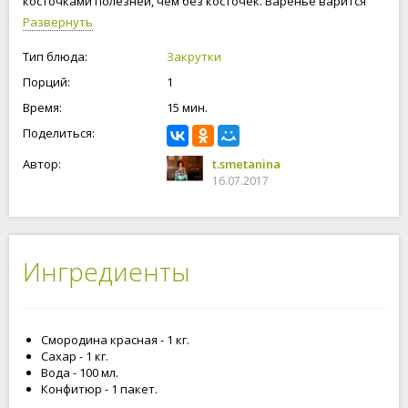
косточками полезней, чем без косточек. Варенье варится
очень быстро, значит, сохранятся все полезные вещества.
Развернуть
Приступим к приготовлению варенья из красной смородины!
Тип блюда:
Закрутки
Порций:
1
Время:
15 мин.
Поделиться:
Автор:
t.smetanina
16.07.2017
Ингредиенты
Смородина красная - 1 кг.
Сахар - 1 кг.
Вода - 100 мл.
Конфитюр - 1 пакет.