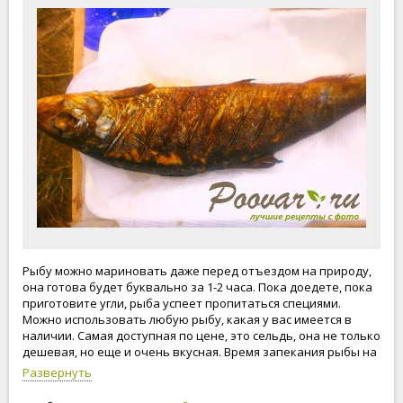
Рыбу можно мариновать даже перед отъездом на природу,
она готова будет буквально за 1-2 часа. Пока доедете, пока
приготовите угли, рыба успеет пропитаться специями.
Можно использовать любую рыбу, какая у вас имеется в
наличии. Самая доступная по цене, это сельдь, она не только
дешевая, но еще и очень вкусная. Время запекания рыбы на
решётке, зависит от размера рыбы и углей. Готовить рыбу
Развернуть
на решётке, совсем не сложно! Приступим к приготовлению
рыбы на решётке!