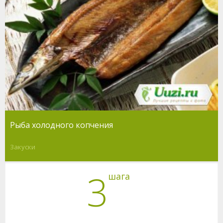
Рыба холодного копчения
Закуски
3
шага