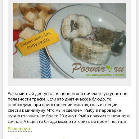
Рыба минтай доступна по цене, и она ничем не уступает по
полезности треске. Если это диетическое блюдо, то
необходимо при приготовлении минтая, соль и специи
свести к минимуму. Что мы и сделаем. Рыбу в пароварке
нужно готовить не более 20 минут. Рыба получится нежная и
сочная! А еще это блюдо можно готовить во время поста, в
те дни, когда можно кушать рыбу. Приступим к
Развернуть
приготовлению минтая!