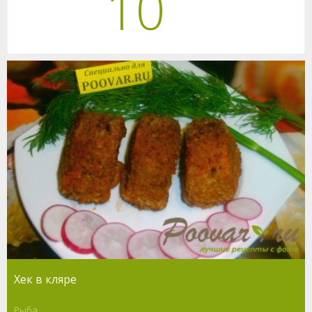
10
Хек в кляре
Рыба