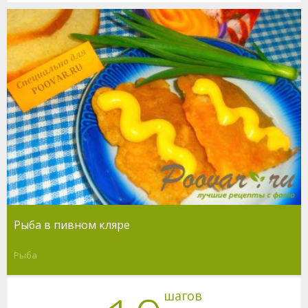
Рыба в пивном кляре
Рыба
шагов