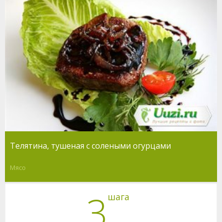
Телятина, тушеная с солеными огурцами
Мясо
3
шага