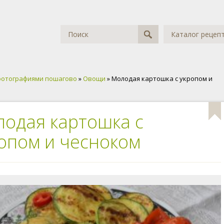
Каталог рецеп
фотографиями пошагово
»
Овощи
» Молодая картошка с укропом и
одая картошка с
опом и чесноком