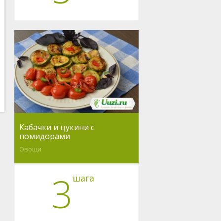
Кабачки и цукини с
помидорами
Овощи
3
шага