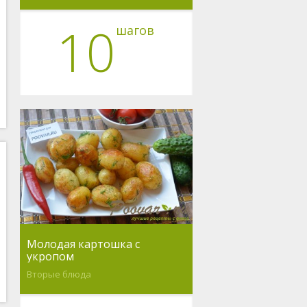
10
шагов
Молодая картошка с
укропом
Вторые блюда