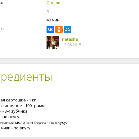
а:
Овощи
4
40 мин.
ся:
natasha
12.06.2015
гредиенты
я картошка - 1 кг.
сливочное - 100 грамм.
 - 3-4 зубчика.
- по вкусу.
черный молотый перец - по вкусу.
чили - по вкусу.