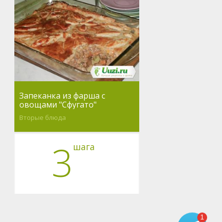
Запеканка из фарша с
овощами "Сфугато"
Вторые блюда
3
шага
1