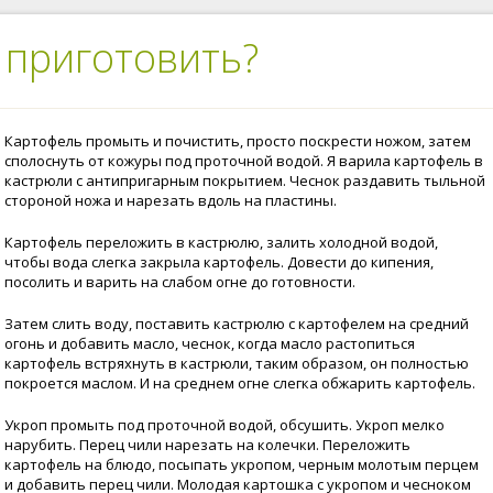
 приготовить?
Картофель промыть и почистить, просто поскрести ножом, затем
сполоснуть от кожуры под проточной водой. Я варила картофель в
кастрюли с антипригарным покрытием. Чеснок раздавить тыльной
стороной ножа и нарезать вдоль на пластины.
Картофель переложить в кастрюлю, залить холодной водой,
чтобы вода слегка закрыла картофель. Довести до кипения,
посолить и варить на слабом огне до готовности.
Затем слить воду, поставить кастрюлю с картофелем на средний
огонь и добавить масло, чеснок, когда масло растопиться
картофель встряхнуть в кастрюли, таким образом, он полностью
покроется маслом. И на среднем огне слегка обжарить картофель.
Укроп промыть под проточной водой, обсушить. Укроп мелко
нарубить. Перец чили нарезать на колечки. Переложить
картофель на блюдо, посыпать укропом, черным молотым перцем
и добавить перец чили. Молодая картошка с укропом и чесноком