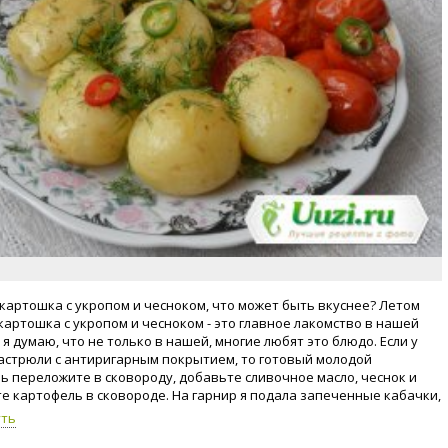
картошка с укропом и чесноком, что может быть вкуснее? Летом
картошка с укропом и чесноком - это главное лакомство в нашей
 я думаю, что не только в нашей, многие любят это блюдо. Если у
кастрюли с антиригарным покрытием, то готовый молодой
ь переложите в сковороду, добавьте сливочное масло, чеснок и
е картофель в сковороде. На гарнир я подала запеченные кабачки,
 помидоры черри. Приятного аппетита!
уть