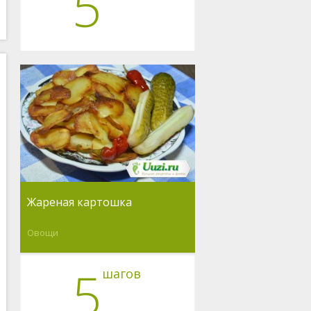
5
Жареная картошка
Овощи
5
шагов