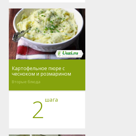
Картофельное пюре с
чесноком и розмарином
Вторые блюда
2
шага