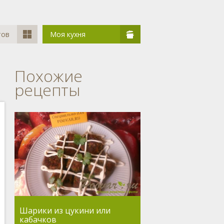
тов
Моя кухня
Похожие
рецепты
Шарики из цукини или
кабачков