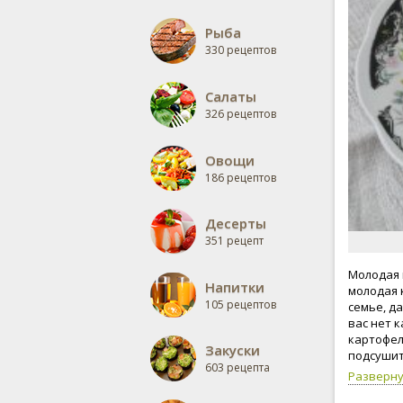
Рыба
330 рецептов
Салаты
326 рецептов
Овощи
186 рецептов
Десерты
351 рецепт
Молодая 
Напитки
молодая 
105 рецептов
семье, да
вас нет 
картофел
Закуски
подсушит
603 рецепта
цукини и
Разверн