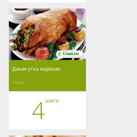
Дикая утка жареная
Птица
4
шага