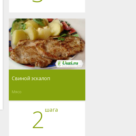
Свиной эскалоп
Мясо
2
шага