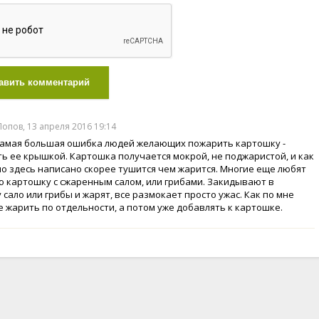
авить комментарий
опов, 13 апреля 2016 19:14
амая большая ошибка людей желающих пожарить картошку -
ь ее крышкой. Картошка получается мокрой, не поджаристой, и как
о здесь написано скорее тушится чем жарится. Многие еще любят
 картошку с сжаренным салом, или грибами. Закидывают в
сало или грибы и жарят, все размокает просто ужас. Как по мне
е жарить по отдельности, а потом уже добавлять к картошке.