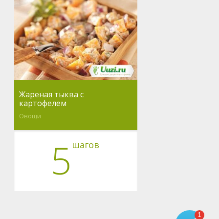
Жареная тыква с
картофелем
Овощи
5
шагов
1