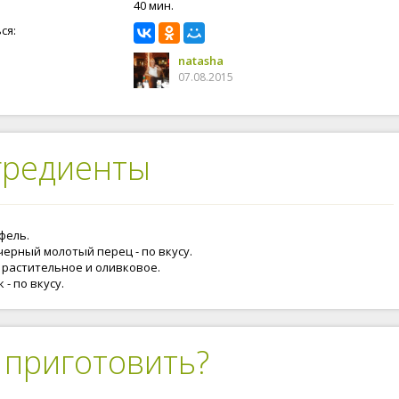
40 мин.
ся:
natasha
07.08.2015
гредиенты
фель.
черный молотый перец - по вкусу.
 растительное и оливковое.
 - по вкусу.
 приготовить?