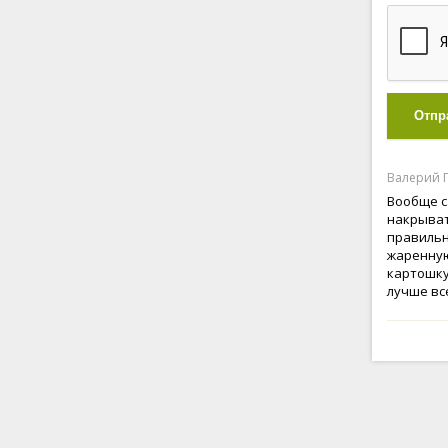
Отпр
Валерий П
Вообще с
накрыват
правильн
жаренную
картошку 
лучше вс