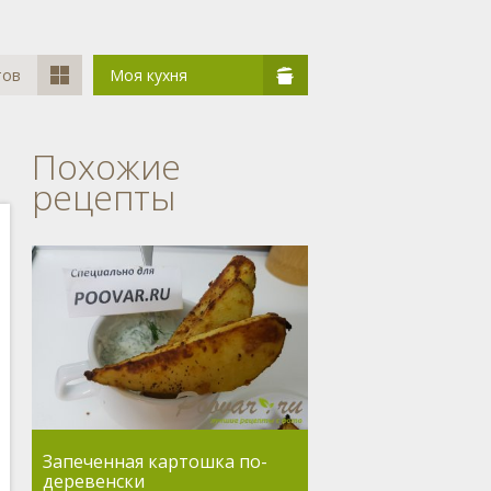
тов
Моя кухня
Похожие
рецепты
Запеченная картошка по-
деревенски