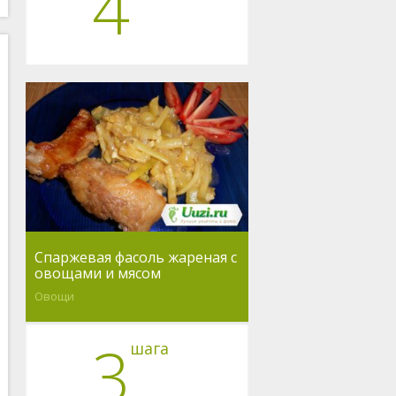
4
Спаржевая фасоль жареная с
овощами и мясом
Овощи
3
шага