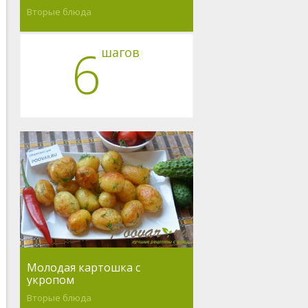
Вторые блюда
6
шагов
Молодая картошка с
укропом
Вторые блюда