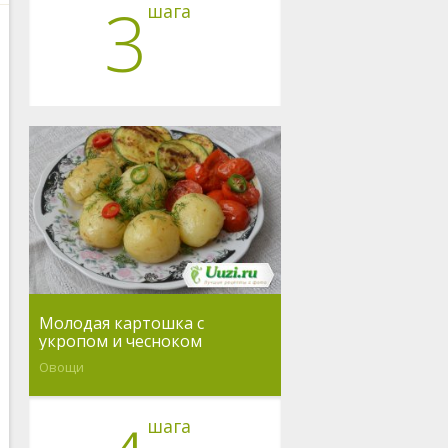
3
шага
Молодая картошка с
укропом и чесноком
Овощи
шага