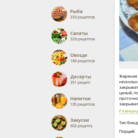
Рыба
330 рецептов
Салаты
326 рецептов
Овощи
186 рецептов
Десерты
Жареная 
нескольк
351 рецепт
закрыват
целый, п
Напитки
проточно
закрыват
105 рецептов
аппетита
Разверн
Закуски
Тип блюд
603 рецепта
Порций: