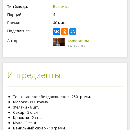
пирожных!
Тип блюда:
Выпечка
Порций:
4
Время:
40 мин.
Поделиться:
Автор:
t.smetanina
14.08.2017
Ингредиенты
Тесто слоёное бездрожжевое - 250 грамм.
Молоко - 600 грамм.
Желтки - 6 шт.
Сахар - 5 ст. л.
Крахмал - 2 ст. л.
Мука - 3 ст. л.
Ванильный сахар - 10 грамм.