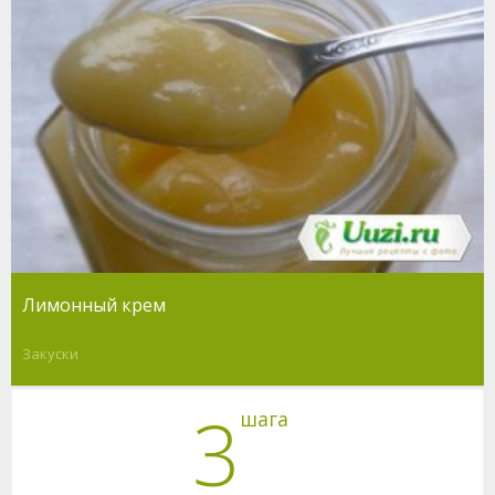
Лимонный крем
Закуски
3
шага