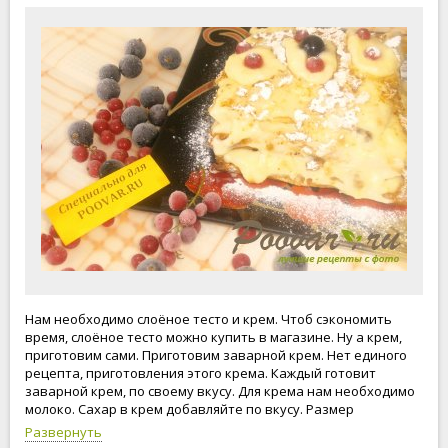
Нам необходимо слоёное тесто и крем. Чтоб сэкономить
время, слоёное тесто можно купить в магазине. Ну а крем,
приготовим сами. Приготовим заварной крем. Нет единого
рецепта, приготовления этого крема. Каждый готовит
заварной крем, по своему вкусу. Для крема нам необходимо
молоко. Сахар в крем добавляйте по вкусу. Размер
пирожных, определяйте сами. Главное, чтоб дать пирожным
Развернуть
хорошо пропитаться кремом. Приступим к приготовлению