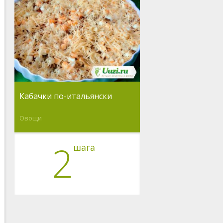
Кабачки по-итальянски
Овощи
2
шага