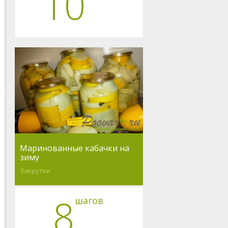
10
Маринованные кабачки на
зиму
Закрутки
8
шагов