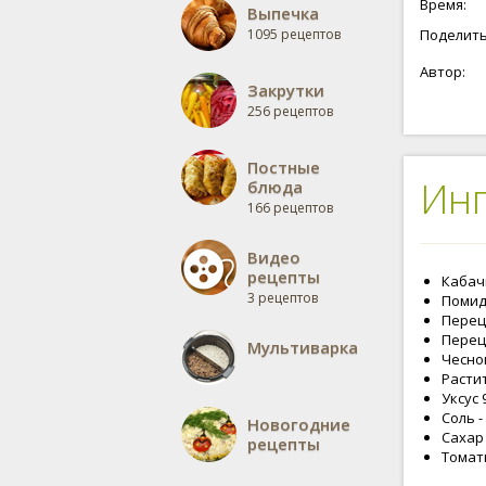
Время:
Выпечка
1095 рецептов
Поделить
Автор:
Закрутки
256 рецептов
Постные
Ин
блюда
166 рецептов
Видео
рецепты
Кабачк
3 рецептов
Помидо
Перец 
Перец 
Мультиварка
Чеснок
Растит
Уксус 
Соль - 
Новогодние
Сахар 
рецепты
Томатн