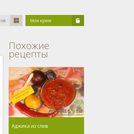
тов
Моя кухня
Похожие
рецепты
Аджика из слив