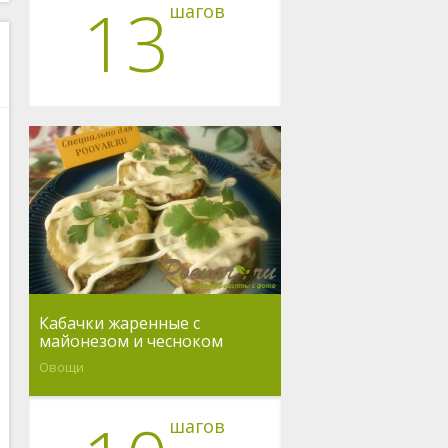
13
шагов
Кабачки жаренные с
майонезом и чесноком
Овощи
шагов