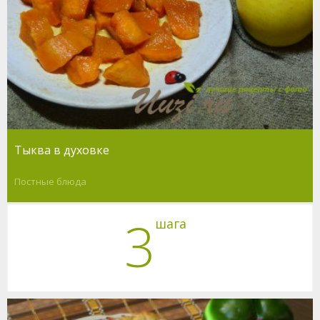
Тыква в духовке
Постные блюда
3
шага