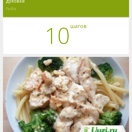
духовке
Рыба
10
шагов