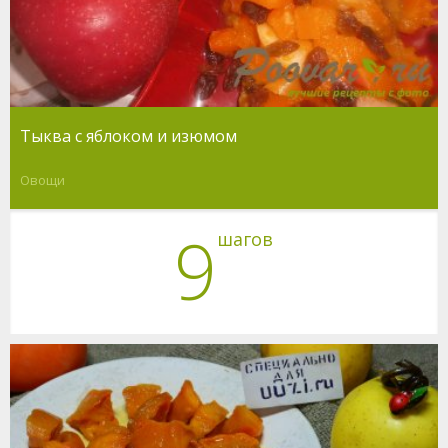
Тыква с яблоком и изюмом
Овощи
9
шагов