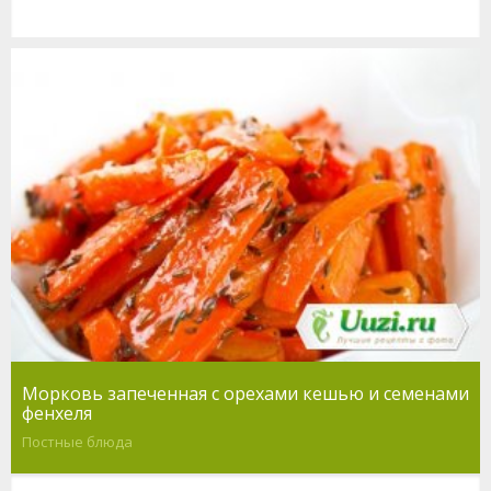
Морковь запеченная с орехами кешью и семенами
фенхеля
Постные блюда