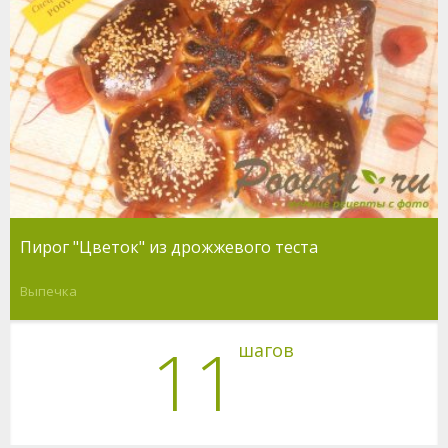
Пирог "Цветок" из дрожжевого теста
Выпечка
11
шагов