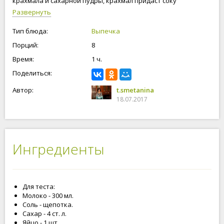
крахмала и сахарной пудры, крахмал придаст соку
желеобразное состояние, а сахарная пудра придаст малине
Развернуть
сладость. Формовку пирога можно делать по своему
желанию, а можно воспользоваться и моим предложением.
Тип блюда:
Выпечка
Приступим к приготовлению пирога с малиной и сгущенкой!
Порций:
8
Время:
1 ч.
Поделиться:
Автор:
t.smetanina
18.07.2017
Ингредиенты
Для теста:
Молоко - 300 мл.
Соль - щепотка.
Сахар - 4 ст. л.
Яйцо - 1 шт.