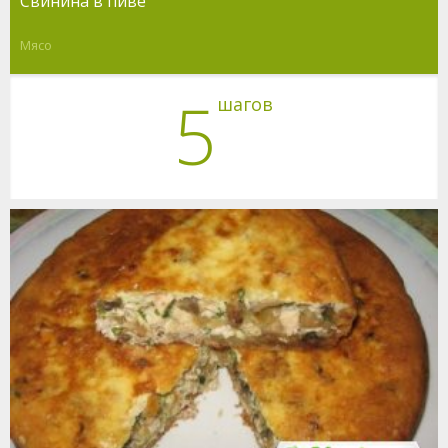
Свинина в пиве
Мясо
5
шагов