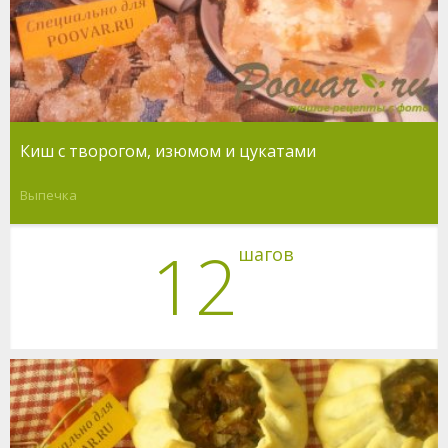
Киш с творогом, изюмом и цукатами
Выпечка
12
шагов