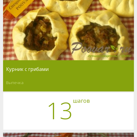
Курник с грибами
Выпечка
13
шагов