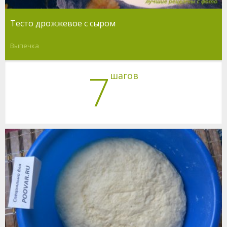
Тесто дрожжевое с сыром
Выпечка
7
шагов