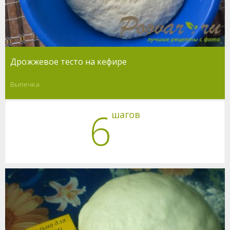
Дрожжевое тесто на кефире
Выпечка
6
шагов