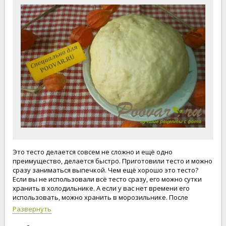
Это тесто делается совсем не сложно и ещё одно
преимущество, делается быстро. Приготовили тесто и можно
сразу заниматься выпечкой. Чем ещё хорошо это тесто?
Если вы не использовали всё тесто сразу, его можно сутки
хранить в холодильнике. А если у вас нет времени его
использовать, можно хранить в морозильнике. После
заморозки, тесто не теряет свои вкусовые качества. Тесто,
Развернуть
можно сказать универсальное. Подходит как к несладкой
выпечке, так и к сладкой выпечке. Приступим!