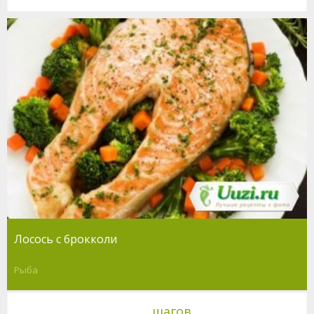
Лосось с брокколи
Рыба
шагов