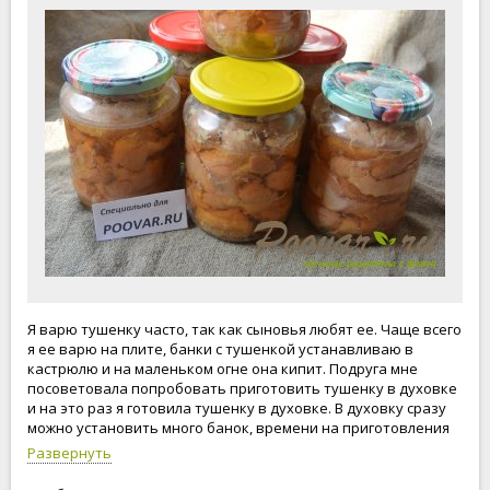
Я варю тушенку часто, так как сыновья любят ее. Чаще всего
я ее варю на плите, банки с тушенкой устанавливаю в
кастрюлю и на маленьком огне она кипит. Подруга мне
посоветовала попробовать приготовить тушенку в духовке
и на это раз я готовила тушенку в духовке. В духовку сразу
можно установить много банок, времени на приготовления
тушенки в духовке требуется столько же сколько и на плите.
Развернуть
Можно и на часик меньше, но для надежности лучше
потушить побольше, все-таки это мясо и у меня три вида