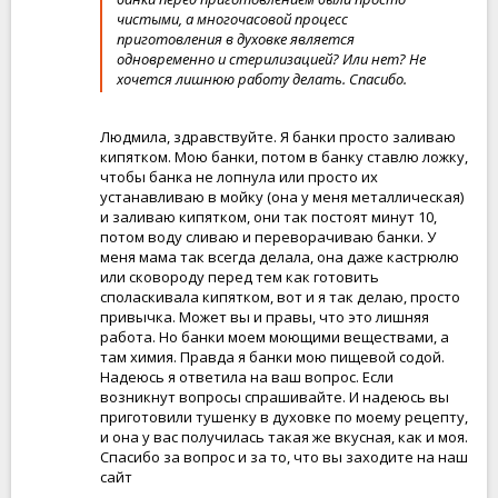
чистыми, а многочасовой процесс
приготовления в духовке является
одновременно и стерилизацией? Или нет? Не
хочется лишнюю работу делать. Спасибо.
Людмила, здравствуйте. Я банки просто заливаю
кипятком. Мою банки, потом в банку ставлю ложку,
чтобы банка не лопнула или просто их
устанавливаю в мойку (она у меня металлическая)
и заливаю кипятком, они так постоят минут 10,
потом воду сливаю и переворачиваю банки. У
меня мама так всегда делала, она даже кастрюлю
или сковороду перед тем как готовить
споласкивала кипятком, вот и я так делаю, просто
привычка. Может вы и правы, что это лишняя
работа. Но банки моем моющими веществами, а
там химия. Правда я банки мою пищевой содой.
Надеюсь я ответила на ваш вопрос. Если
возникнут вопросы спрашивайте. И надеюсь вы
приготовили тушенку в духовке по моему рецепту,
и она у вас получилась такая же вкусная, как и моя.
Спасибо за вопрос и за то, что вы заходите на наш
сайт