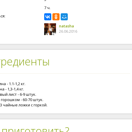
7 ч.
ся:
natasha
26.06.2016
гредиенты
а - 1.1-1,2 кг.
 - 1,3-1,4 кг.
ый лист - 6-9 штук.
горошком - 60-70 штук.
 3 чайные ложки с горкой.
 приготовить?