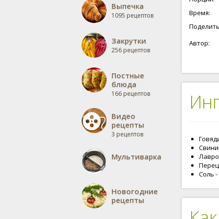
Выпечка
Время:
1095 рецептов
Поделить
Закрутки
Автор:
256 рецептов
Постные
блюда
166 рецептов
Ин
Видео
рецепты
3 рецептов
Говядин
Свинина
Мультиварка
Лавров
Перец 
Соль -
Новогодние
рецепты
Как