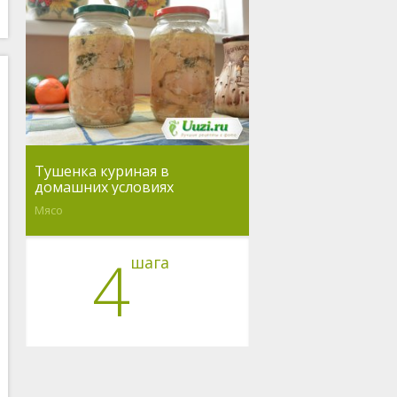
Тушенка куриная в
домашних условиях
Мясо
4
шага