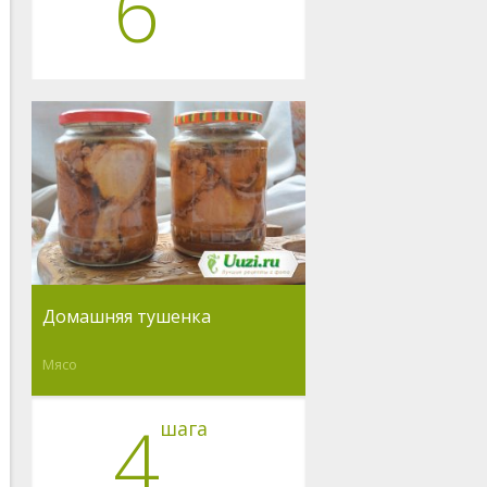
6
Домашняя тушенка
Мясо
4
шага