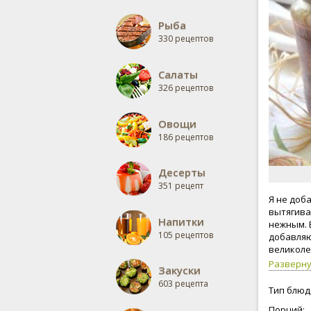
Рыба
330 рецептов
Салаты
326 рецептов
Овощи
186 рецептов
Десерты
351 рецепт
Я не доб
вытягивае
Напитки
нежным. 
105 рецептов
добавляю
великоле
Разверн
Закуски
603 рецепта
Тип блюд
Порций: