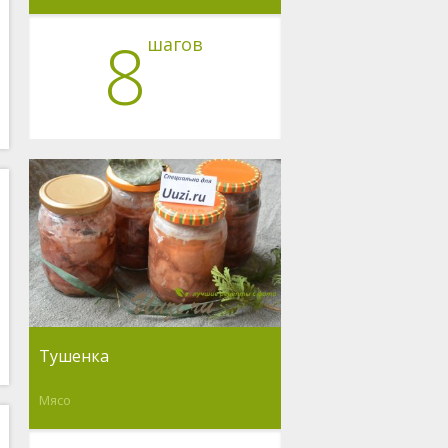
8
шагов
Тушенка
Мясо