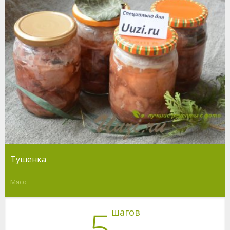
Тушенка
Мясо
5
шагов