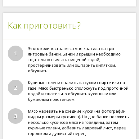
Как приготовить?
Этого количества мяса мне хватила на три
1
литровые банки. Банки и крышки необходимо
тщательно вымыть пищевой содой,
простерилизовать или ошпарить кипятком,
обсушить.
Куриные голени опалить на сухом спирте или на
2
газе. Мясо быстренько сполоснуть под проточной
водой и тщательно обсушить кухонным или
бумажным полотенцем.
Мясо нарезать на средние куски (на фотографии
3
видны размеры кусочков). На дно банки положить
несколько кусочков мяса из говядины, затем
куриные голени, добавить лавровый лист, перец
горошком и душистый перец.