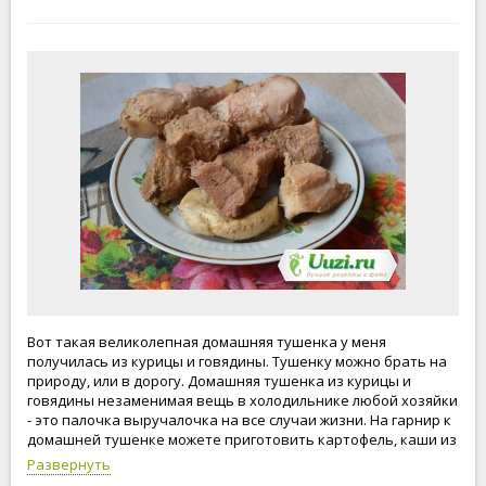
Вот такая великолепная домашняя тушенка у меня
получилась из курицы и говядины. Тушенку можно брать на
природу, или в дорогу. Домашняя тушенка из курицы и
говядины незаменимая вещь в холодильнике любой хозяйки
- это палочка выручалочка на все случаи жизни. На гарнир к
домашней тушенке можете приготовить картофель, каши из
любых круп.Домашняя тушенка из курицы и говядины
Развернуть
должна вариться не менее 7 часов. Приятного аппетита!