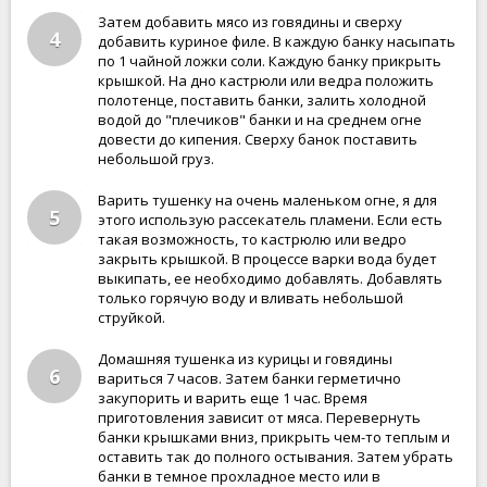
Затем добавить мясо из говядины и сверху
4
добавить куриное филе. В каждую банку насыпать
по 1 чайной ложки соли. Каждую банку прикрыть
крышкой. На дно кастрюли или ведра положить
полотенце, поставить банки, залить холодной
водой до "плечиков" банки и на среднем огне
довести до кипения. Сверху банок поставить
небольшой груз.
Варить тушенку на очень маленьком огне, я для
5
этого использую рассекатель пламени. Если есть
такая возможность, то кастрюлю или ведро
закрыть крышкой. В процессе варки вода будет
выкипать, ее необходимо добавлять. Добавлять
только горячую воду и вливать небольшой
струйкой.
Домашняя тушенка из курицы и говядины
6
вариться 7 часов. Затем банки герметично
закупорить и варить еще 1 час. Время
приготовления зависит от мяса. Перевернуть
банки крышками вниз, прикрыть чем-то теплым и
оставить так до полного остывания. Затем убрать
банки в темное прохладное место или в