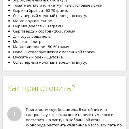
Укроп, зеленый лук - по вкусу.
Томатная паста или кетчуп - 2-3 столовые ложки.
Сыр или брынза - 60-70 грамм.
Соль, черный молотый перец - по вкусу.
Масло подсолнечное.
Сыр моцарелла - 100 грамм.
Сыр твердых сортов - 20-30 грамм.
Для соуса бешамель:
Молоко - 1 литр.
Масло сливочное - 50-60 грамм.
Мука - 3 столовые ложки с маленькой горкой.
Мускатный орех - щепотка.
Соль, черный молотый перец - по вкусу.
Как приготовить?
Приготовим соус бешамель. В сотейник или
1
кастрюльку с толстым дном перелить молоко и
поставить на плиту на небольшой огонь. В
сковороде растопить сливочное масло, всыпать по