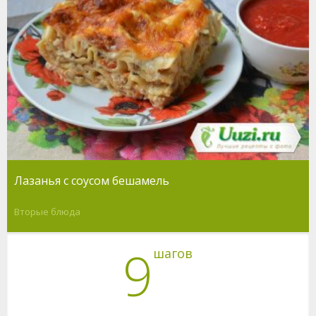
Лазанья с соусом бешамель
Вторые блюда
9
шагов