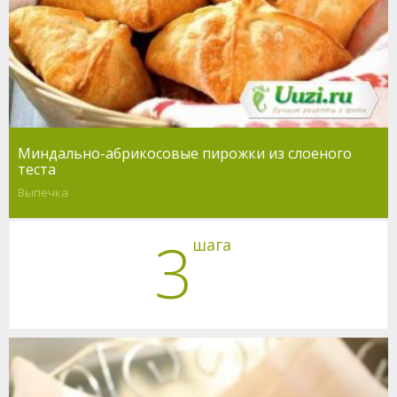
Миндально-абрикосовые пирожки из слоеного
теста
Выпечка
3
шага