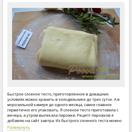
Быстрое слоеное тесто, приготовленное в домашних
условиях можно хранить в холодильнике до трех суток. А в
морозильной камере до одного месяца, самое главное
герметично его упаковать. Я слоеное тесто приготовила с
вечера, а утром выпекала пирожки. Рецепт пирожков я
добавлю на сайт завтра. Из быстрого слоеного теста можно
приготовить практически любую выпечку, оно даже
Развернуть
подойдет для "Торта Наполеон". Если вдруг во время замеса