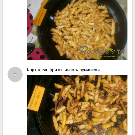
Картофель фри отлично зарумянился!
7