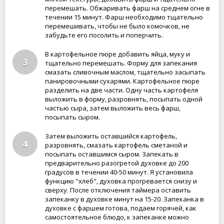
перемешать. Обжаривать фарш на среднем огне в
течении 15 минут. Фарш необходимо тщательно
перемешивать, чтобы не было комочков, не
забудьте его посолить и поперчить.
В картофельное пюре добавить яйца, муку и
3
тщательно перемешать. Форму для запекания
смазать сливочным маслом, тщательно засыпать
панировочными сухарями. Картофельное пюре
разделить на две части. Одну часть картофеля
выложить в форму, разровнять, посыпать одной
частью сыра, затем выложить весь фарш,
посыпать сыром.
Затем выложить оставшийся картофель,
4
разровнять, смазать картофель сметаной и
посыпать оставшимся сыром. Запекать в
предварительно разогретой духовке до 200
градусов в течении 40-50 минут. Я установила
функцию "хлеб", духовка прогревается снизу и
сверху. После отключения таймера оставить
запеканку в духовке минут на 15-20. Запеканка в
духовке с фаршем готова, подаем горячей, как
самостоятельное блюдо, к запеканке можно