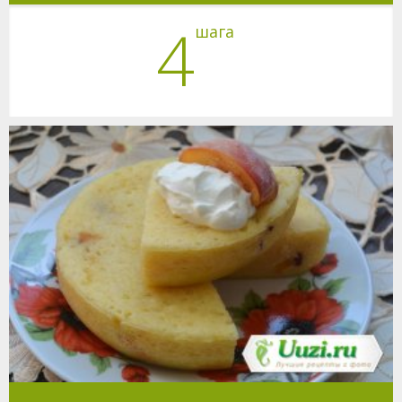
4
шага