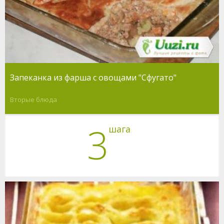
Запеканка из фарша с овощами "Сфугато"
Вторые блюда
3
шага