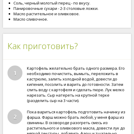
Соль, черный молотый перец - по вкусу.
Панировочные сухари - 2-3 столовые ложки.
Масло растительное и оливковое.
Масло сливочное.
Как приготовить?
Картофель желательно брать одного размера. Его
1
необходимо почистить, вымыть, переложить в
кастрюлю, залить холодной водой, довести до
кипения, посолить и варить до готовности. Затем
слить воду с картофеля и сделать пюре. Лук мелко
нарезать. Сыр натереть на крупной терке
(разделить сыр на 3 части).
Пока вариться картофель подготовить начинку из
2
фарша. Фарш можно брать любой, у меня фарш из
свинины. В сковороде разогреть смесь из
растительного и оливкового масла, довести лук до
мягкой текстуры, добавить фарш и тщательно