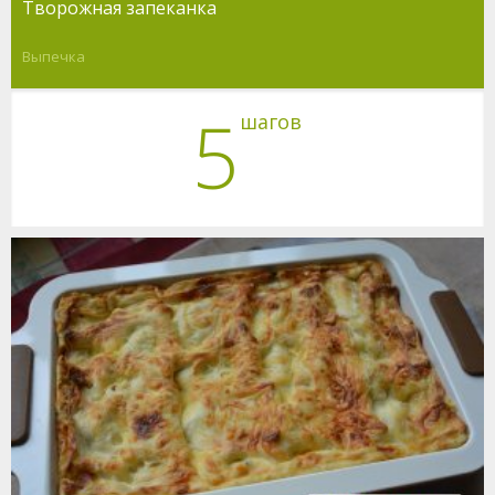
Творожная запеканка
Выпечка
5
шагов