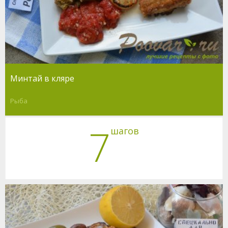
Минтай в кляре
Рыба
7
шагов