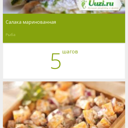
Салака маринованная
Рыба
5
шагов