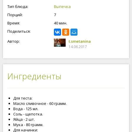
приготовления крема, он прост и все ингредиенты всегда
Тип блюда:
Выпечка
есть на кухни любой хозяйки. И куда же без клубники, она
Порций:
7
сейчас самая вкусная. Всё подбираете по своему вкусу.
Формовку булочек, тоже можно выбрать любую. Приступим к
Время:
40 мин.
приготовлению булочек с клубникой!
Поделиться:
Автор:
t.smetanina
14.06.2017
Ингредиенты
Для теста:
Масло сливочное - 60 грамм.
Вода - 125 мл.
Соль - щепотка.
Яйца - 2 шт.
Мука - 80 грамм.
Для начинки: