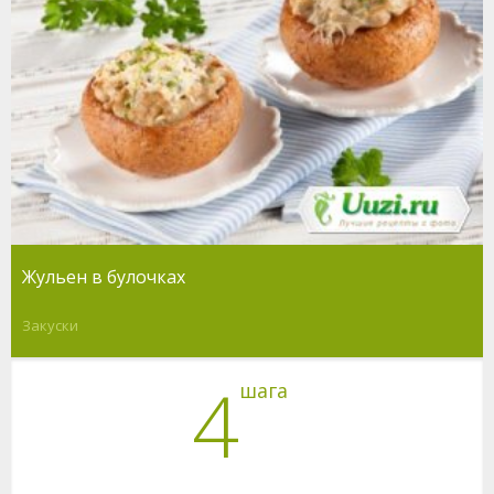
Жульен в булочках
Закуски
4
шага