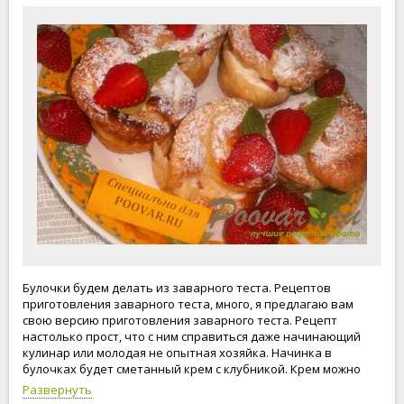
Булочки будем делать из заварного теста. Рецептов
приготовления заварного теста, много, я предлагаю вам
свою версию приготовления заварного теста. Рецепт
настолько прост, что с ним справиться даже начинающий
кулинар или молодая не опытная хозяйка. Начинка в
булочках будет сметанный крем с клубникой. Крем можно
приготовить любой белковый, или сливочный, или какой-то
Развернуть
другой. И опять же я предлагаю вам свой рецепт