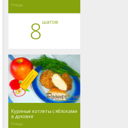
Птица
8
шагов
Куриные котлеты с яблоками
в духовке
Птица