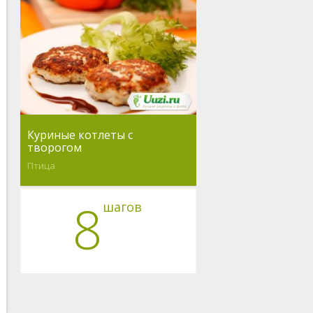
Куриные котлеты с
творогом
Птица
8
шагов