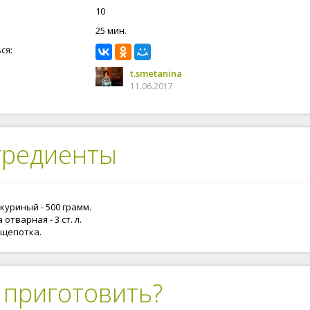
10
25 мин.
ся:
t.smetanina
11.06.2017
гредиенты
куриный - 500 грамм.
 отварная - 3 ст. л.
 щепотка.
 приготовить?