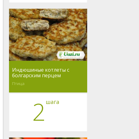
Индюшиные котлеты с
болгарским перцем
Птица
2
шага