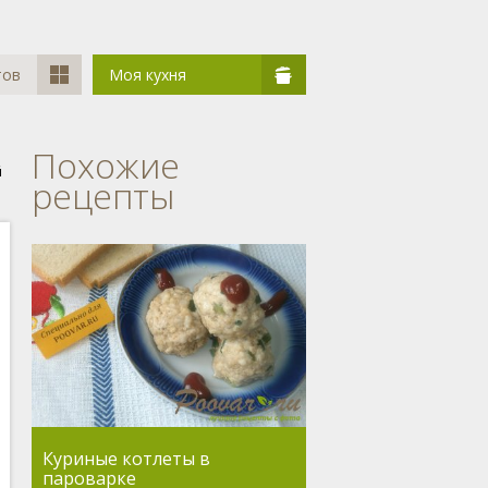
тов
Моя кухня
Похожие
й
рецепты
Куриные котлеты в
пароварке