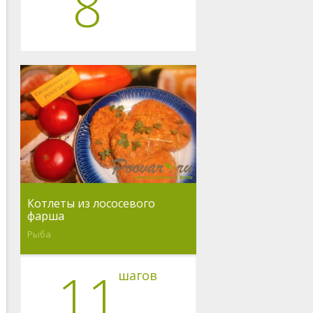
8
Котлеты из лососевого
фарша
Рыба
11
шагов