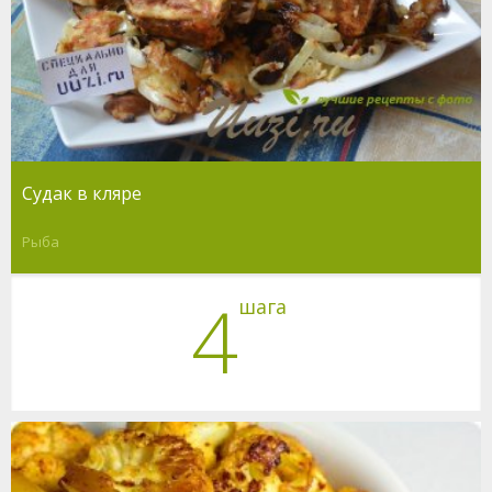
Судак в кляре
Рыба
4
шага