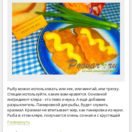
Рыбу можно использовать или хек, или минтай, или треску.
Специи используйте, какие вам нравятся. Основной
ингредиент кляра - это пиво и мука. А ещё добавим
разрыхлитель. Панировкой для рыбы, будет служить
крахмал. Крахмал не впитывает жир, как панировка из муки.
Рыба в этом кляре, получается очень сочная и с хрустящей
корочкой. Приступим к приготовлению ужина!
Развернуть