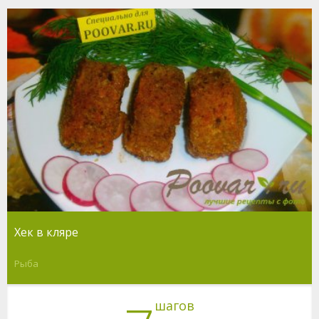
Хек в кляре
Рыба
шагов