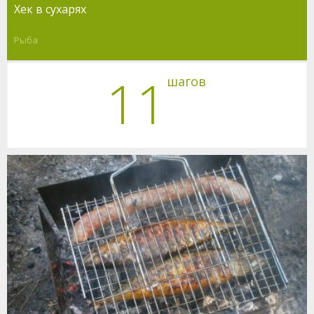
Хек в сухарях
Рыба
11
шагов