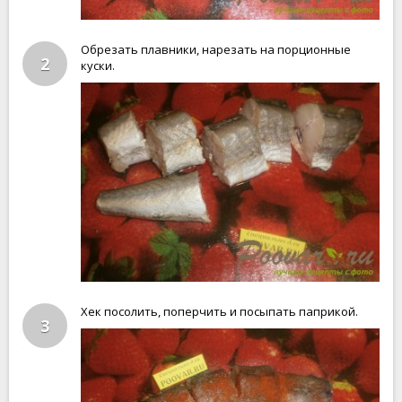
Обрезать плавники, нарезать на порционные
2
куски.
Хек посолить, поперчить и посыпать паприкой.
3