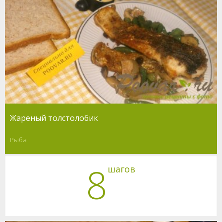
Жареный толстолобик
Рыба
8
шагов