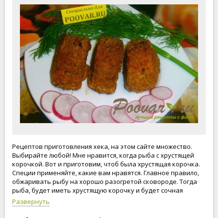
Рецептов приготовления хека, на этом сайте множество.
Выбирайте любой! Мне нравится, когда рыба с хрустящей
корочкой. Вот и приготовим, чтоб была хрустящая корочка.
Специи применяйте, какие вам нравятся. Главное правило,
обжаривать рыбу на хорошо разогретой сковороде. Тогда
рыба, будет иметь хрустящую корочку и будет сочная
внутри. Жарить хек с каждой стороны, не более 10 минут на
Развернуть
среднем огне. Приступим к приготовлению, нашего блюда -
Хека в кляре!