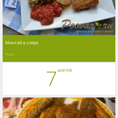
Минтай в кляре
Рыба
7
шагов