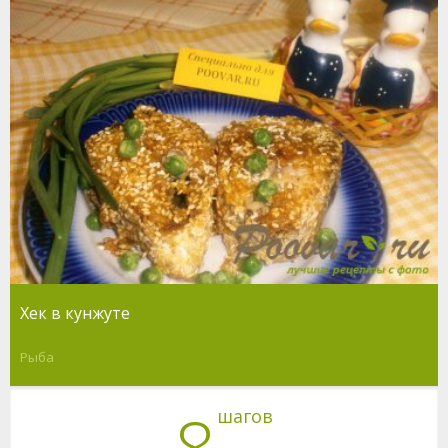
Хек в кунжуте
Рыба
8
шагов