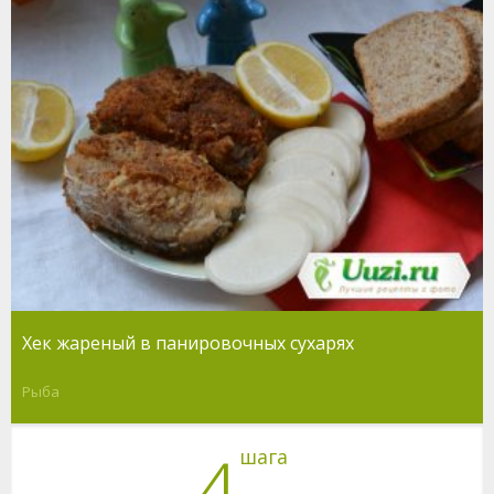
Хек жареный в панировочных сухарях
Рыба
4
шага