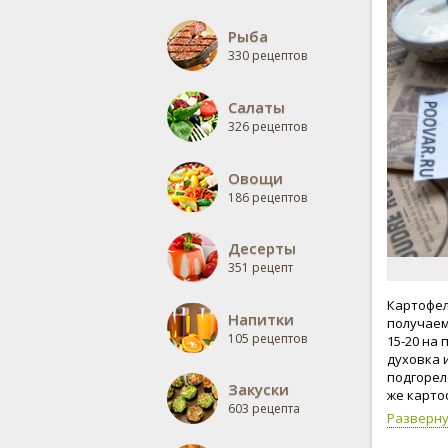
Рыба
330 рецептов
Салаты
326 рецептов
Овощи
186 рецептов
Десерты
351 рецепт
Картофел
Напитки
получаем
105 рецептов
15-20 на 
духовка и
подгорел
Закуски
же карто
603 рецепта
в зимнее
Разверн
можно по