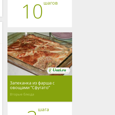
10
шагов
Запеканка из фарша с
овощами "Сфугато"
Вторые блюда
шага