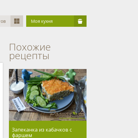
тов
Моя кухня
Похожие
рецепты
Запеканка из кабачков с
фаршем