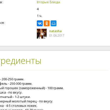
 надо все предварительно обжаривать, варить, а собрали все
а:
Вторые блюда
ющие для запеканки в миске, перемешали, переложили в форму и
4
красоту отправили в духовку. Запеканка получилась нежная, в меру
 конечно же вкусная, и полезная. На нашем сайте вы найдете много
1 ч.
 вкусных и полезных запеканок из различных продуктов и на
ус и кошелек. Готовьте с нами, оставляйте комментарии и
ся:
я.
natasha
01.06.2017
гредиенты
 200-250 грамм.
ель - 250-300 грамм.
ый горошек (замороженный) - 100 грамм.
ка - по вкусу.
пчатый - 1-2 штуки.
черный молотый перец - по вкусу.
а - 4-5 столовых ложек.