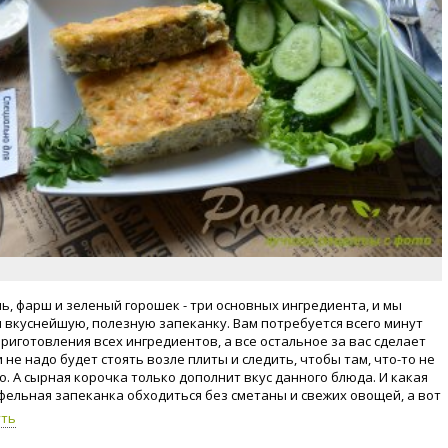
ь, фарш и зеленый горошек - три основных ингредиента, и мы
 вкуснейшую, полезную запеканку. Вам потребуется всего минут
приготовления всех ингредиентов, а все остальное за вас сделает
 не надо будет стоять возле плиты и следить, чтобы там, что-то не
о. А сырная корочка только дополнит вкус данного блюда. И какая
фельная запеканка обходиться без сметаны и свежих овощей, а вот
 время к картофельной запеканке с фаршем и зеленым горошком
уть
дать любые соленья. Обожаю готовить вот такие простые рецепт,