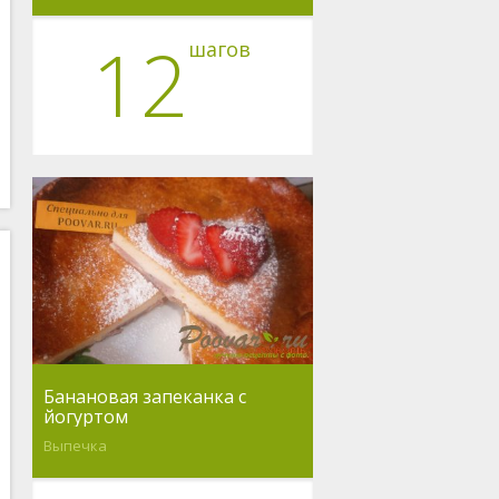
12
шагов
Банановая запеканка с
йогуртом
Выпечка