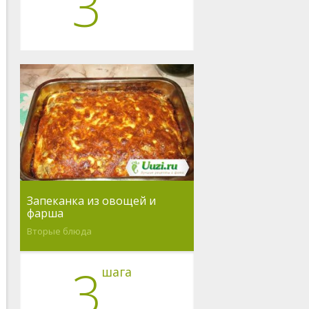
3
Запеканка из овощей и
фарша
Вторые блюда
3
шага