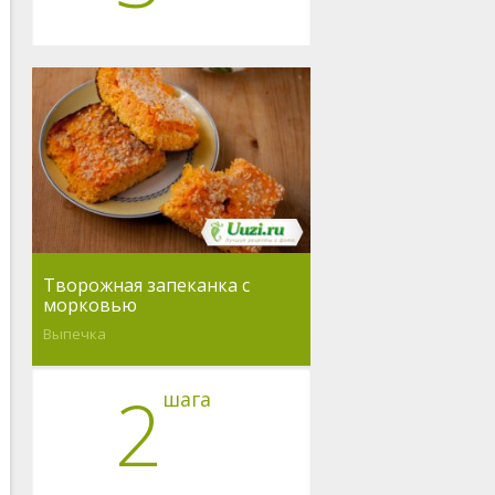
Творожная запеканка с
морковью
Выпечка
2
шага