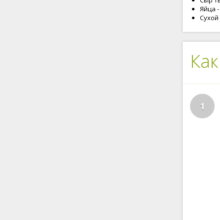
Сыр тв
Яйца -
Сухой 
Как
1