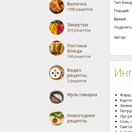
когда не
Тип блюд
Выпечка
составля
1095 рецептов
Порций:
всю эту 
сочная и
Время:
рецептов
Закрутки
любой вк
Поделить
256 рецептов
пожелани
Автор:
Постные
блюда
166 рецептов
Ин
Видео
рецепты
3 рецептов
Мультиварка
Фарш -
Картоф
Зелен
Петруш
Новогодние
Лук ре
рецепты
Соль, 
Сметан