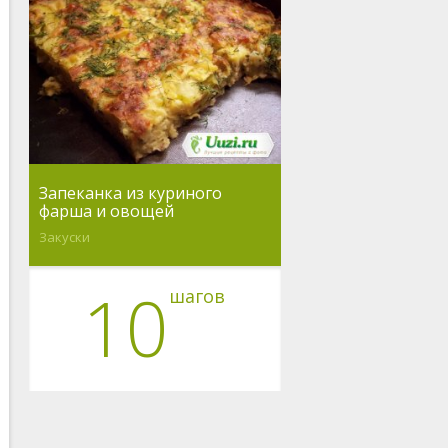
Запеканка из куриного
фарша и овощей
Закуски
10
шагов