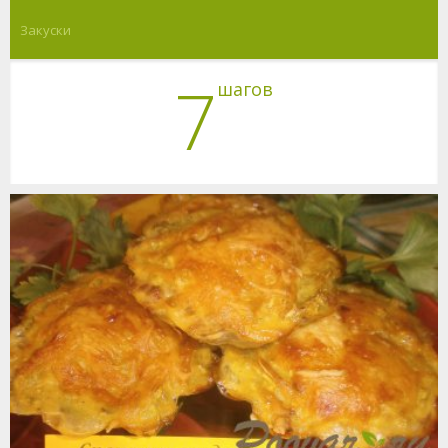
Закуски
7
шагов