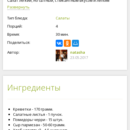
Салат легкий, но сытный, с пикантным вкусом и легким
ароматом чеснока, который возбуждает у нас аппетит.
Развернуть
Рецептом салата "Цезарь с креветками"" со мной
поделилась подруга Ирина с Швеции и любезно
Тип блюда:
Салаты
предоставила пошаговые фотографии. А как готовите вы,
Порций:
4
салат Цезарь, что добавляете в соус?. Ждем ваших
комментарий.
Время:
30 мин.
Поделиться:
Автор:
natasha
23.05.2017
Ингредиенты
Креветки - 170 грамм.
Салатные листья - 1 пучок.
Помидоры черри - 15 штук.
Сыр пармезан - 50-60 грамм.