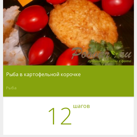
Рыба в картофельной корочке
Рыба
12
шагов