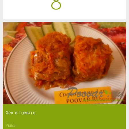
8
Хек в томате
Рыба