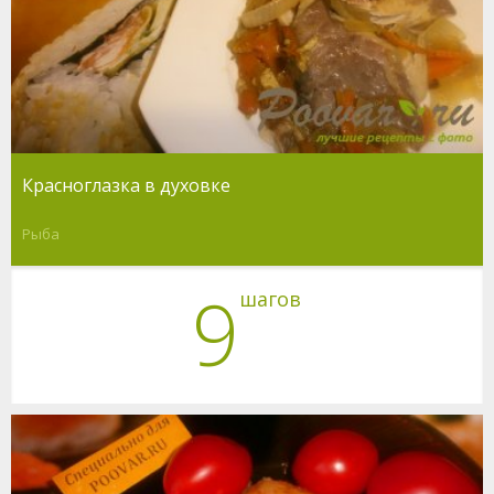
Красноглазка в духовке
Рыба
9
шагов