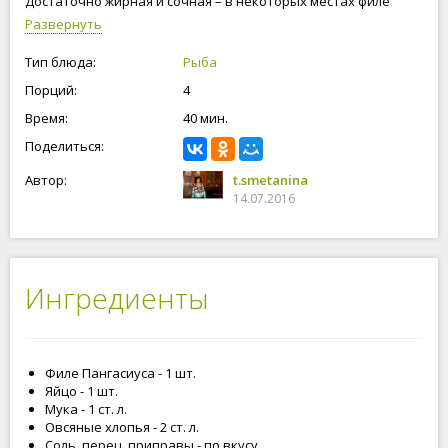
Достаточно жирная и сочная – в некоторых местах филе
рыбы своей жировой прослойкой напоминает грудинку. И
Развернуть
при этом рыба низкокалорийная, в 100 граммах рыбы
калорий – 89, белков – 15 и жиров – 3. То есть, несмотря на
Тип блюда:
Рыба
кажущуюся жирность, рыба вполне подходит и для
Порций:
4
диетического питания. Приступим!
Время:
40 мин.
Поделиться:
Автор:
t.smetanina
14.07.2016
Ингредиенты
Филе Пангасиуса - 1 шт.
Яйцо - 1 шт.
Мука - 1 ст. л.
Овсяные хлопья - 2 ст. л.
Соль, перец, приправы - по вкусу.