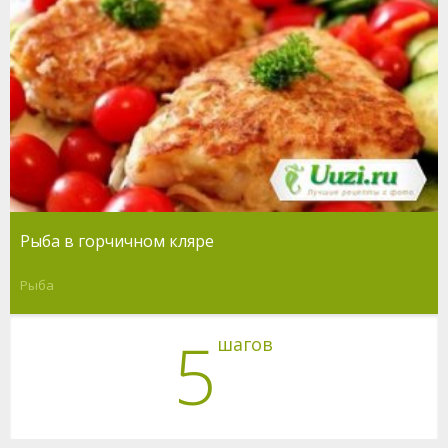
Рыба в горчичном кляре
Рыба
5
шагов