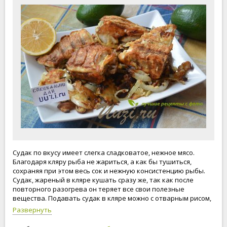
Судак по вкусу имеет слегка сладковатое, нежное мясо.
Благодаря кляру рыба не жариться, а как бы тушиться,
сохраняя при этом весь сок и нежную консистенцию рыбы.
Судак, жареный в кляре кушать сразу же, так как после
повторного разогрева он теряет все свои полезные
вещества. Подавать судак в кляре можно с отварным рисом,
картофелем или овощами. Ешьте вкусно, живите легко!
Развернуть