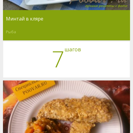
Минтай в кляре
Рыба
7
шагов