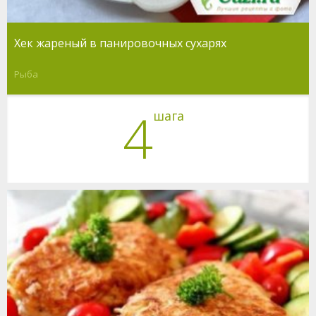
Хек жареный в панировочных сухарях
Рыба
4
шага