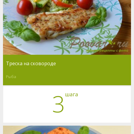
Треска на сковороде
Рыба
3
шага