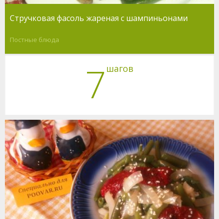
Стручковая фасоль жареная с шампиньонами
Постные блюда
7
шагов