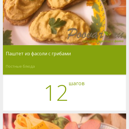
Паштет из фасоли c грибами
Постные блюда
12
шагов