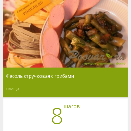
Фасоль стручковая с грибами
Овощи
8
шагов