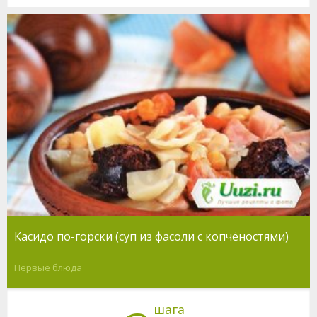
Касидо по-горски (суп из фасоли с копчёностями)
Первые блюда
шага