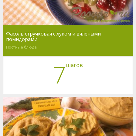
Фасоль стручковая с луком и вялеными
помидорами
Постные блюда
7
шагов