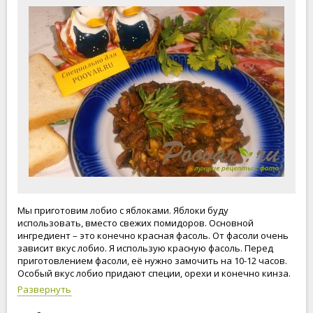
Мы приготовим лобио с яблоками. Яблоки буду
использовать, вместо свежих помидоров. Основной
ингредиент – это конечно красная фасоль. От фасоли очень
зависит вкус лобио. Я использую красную фасоль. Перед
приготовлением фасоли, её нужно замочить на 10-12 часов.
Особый вкус лобио придают специи, орехи и конечно кинза.
Мне нравится лобио, когда оно хорошо настоится. И чем
Развернуть
дольше оно стоит, тем вкуснее становится. Это моё мнение!
Есть люди, которые ни разу не пробовали лобио.