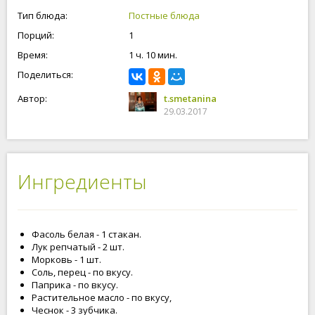
блюдо для поста! Приступим!
Тип блюда:
Постные блюда
Порций:
1
Время:
1 ч. 10 мин.
Поделиться:
Автор:
t.smetanina
29.03.2017
Ингредиенты
Фасоль белая - 1 стакан.
Лук репчатый - 2 шт.
Морковь - 1 шт.
Соль, перец - по вкусу.
Паприка - по вкусу.
Растительное масло - по вкусу,
Чеснок - 3 зубчика.