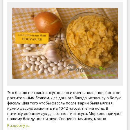
Это блюдо не только вкусное, но и очень полезное, богатое
растительным белком. Для данного блюда, использую белую
фасоль. Для того чтобы фасоль после варки была мягкая,
нужно фасоль замочить на 10-12 часов, т. е. на ночь. В
начинку добавим лук для сочности и вкуса. Морковь придаст
нашему блюду цвет и вкус. Специи в начинку, можно
добавлять по своему вкусу. Начинку из фасоли, можно
Развернуть
использовать в дальнейшем на своё усмотрение. Отличное