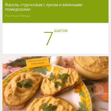
Фасоль стручковая с луком и вялеными
помидорами
Постные блюда
7
шагов