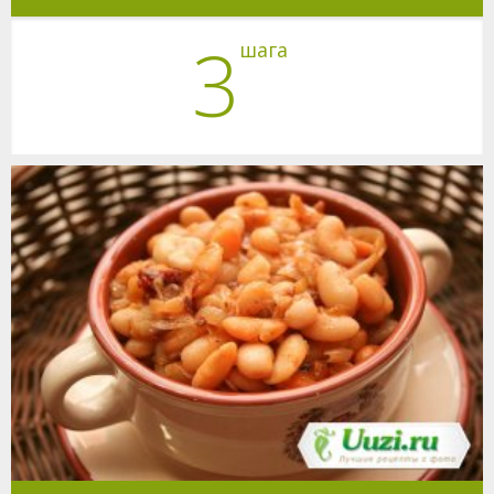
3
шага