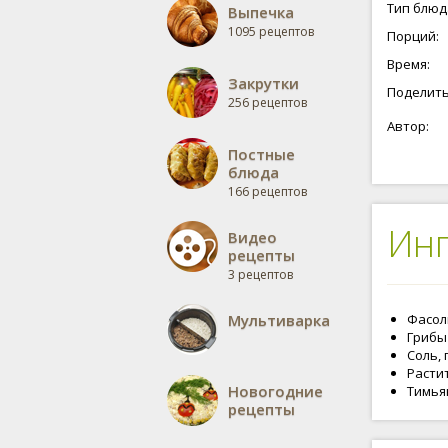
Тип блюд
Выпечка
1095 рецептов
Порций:
Время:
Закрутки
Поделить
256 рецептов
Автор:
Постные
блюда
166 рецептов
Ин
Видео
рецепты
3 рецептов
Мультиварка
Фасоль
Грибы
Соль, 
Растит
Новогодние
Тимьян
рецепты