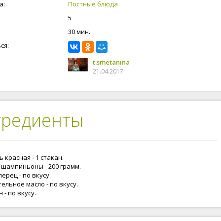
а:
Постные блюда
5
30 мин.
ся:
t.smetanina
21.04.2017
гредиенты
 красная - 1 стакан.
 шампиньоны - 200 грамм.
перец - по вкусу.
ельное масло - по вкусу.
 - по вкусу.