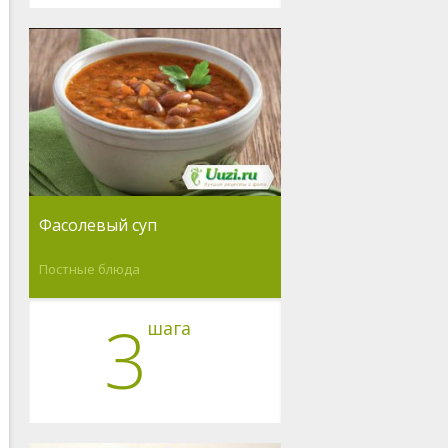
Фасолевый суп
Постные блюда
3
шага