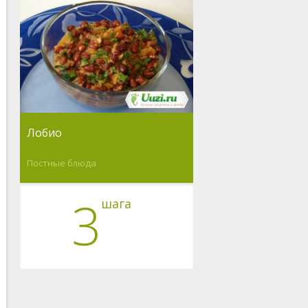
Лобио
Постные блюда
3
шага