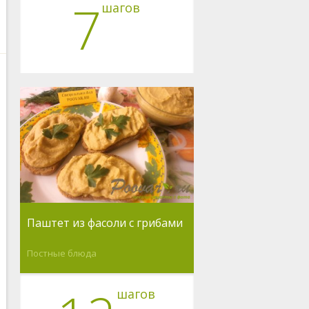
7
шагов
Паштет из фасоли c грибами
Постные блюда
шагов