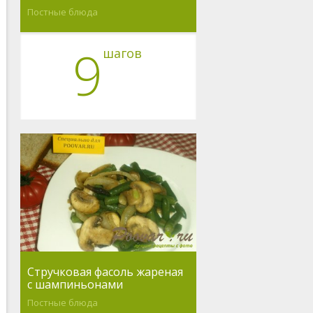
Постные блюда
9
шагов
Стручковая фасоль жареная
с шампиньонами
Постные блюда