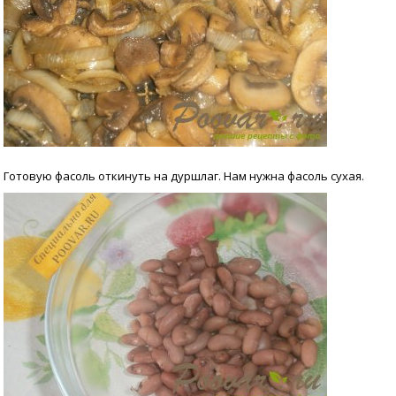
Готовую фасоль откинуть на дуршлаг. Нам нужна фасоль сухая.