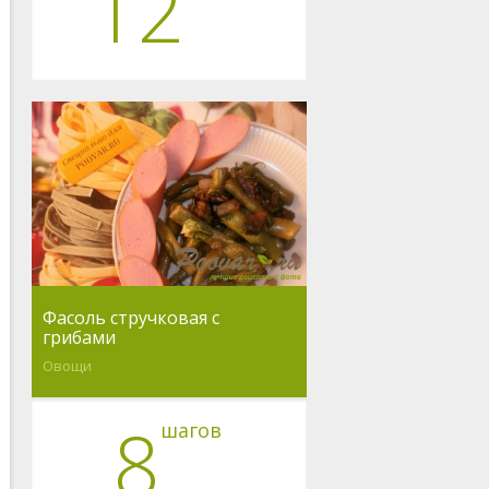
12
Фасоль стручковая с
грибами
Овощи
8
шагов