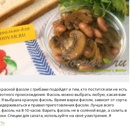
красной фасоли с грибами подойдёт и тем, кто постится или не есть
вотного происхождения. Фасоль можно выбрать любую, какая вам
. Я выбрала красную фасоль. Время варки фасоли, зависит от сорта.
идерживаться и правил приготовления фасоли. Лучше всего
фасоль на 8-10 часов. Варить фасоль не в солёной воде, а солить в
рки. Специи для салата, используйте на своё усмотрение. Я
ю чёрный перец и тимьян или по-народному чабрец. Тимьян
уть
пикантный вкус и аромат салату. Приступим!