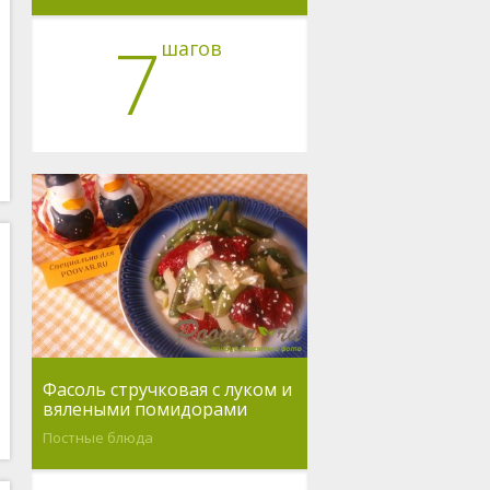
7
шагов
Фасоль стручковая с луком и
вялеными помидорами
Постные блюда