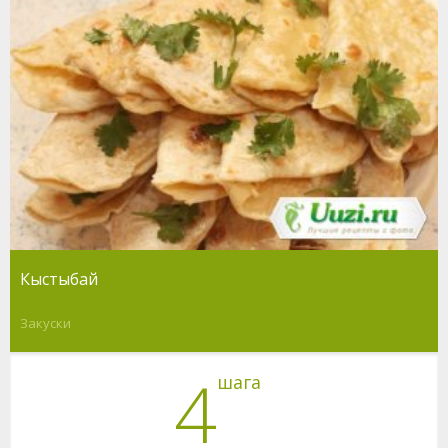
Кыстыбай
Закуски
4
шага