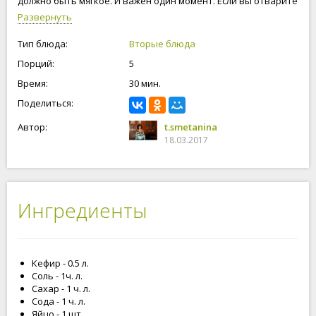
должно быть мягкое. И важен один момент. Если вы отварите
галушки на пару, они получаются намного вкуснее, чем их
Развернуть
отварить в воде. А чтобы, галушки получились ещё вкуснее,
мы их обжарить на сковороде! Приступим!
Тип блюда:
Вторые блюда
Порций:
5
Время:
30 мин.
Поделиться:
Автор:
t.smetanina
18.03.2017
Ингредиенты
Кефир - 0.5 л.
Соль - 1ч. л.
Сахар - 1 ч. л.
Сода - 1 ч. л.
Яйцо - 1 шт.