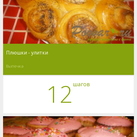
Плюшки - улитки
Выпечка
12
шагов