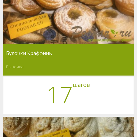
Булочки Краффины
Выпечка
17
шагов