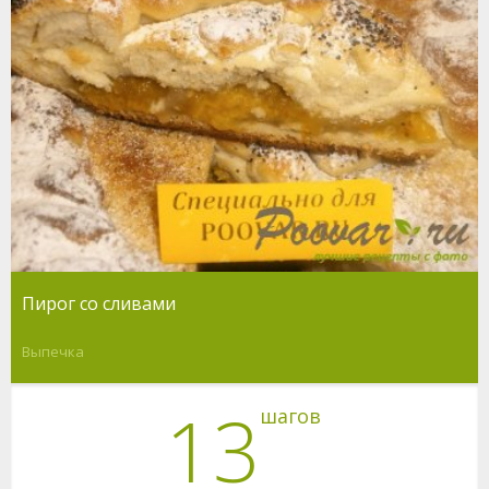
Пирог со сливами
Выпечка
13
шагов