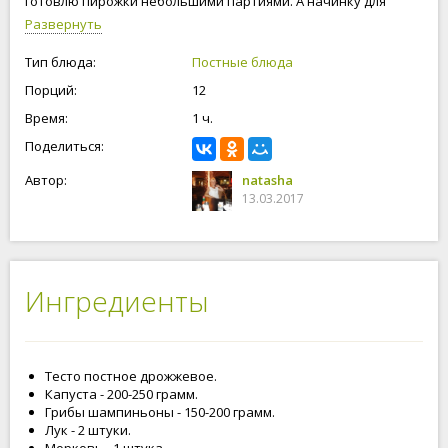
готовлю пирожки небольшими партиями. А начинку для
пирожков я приготовила из грибов и капусты. Это тесто
Развернуть
лучше всего подходит для выпечки в духовке. Постные
пирожки с грибами и капустой получились вкусные,
Тип блюда:
Постные блюда
ароматные. Рекомендую!
Порций:
12
Время:
1 ч.
Поделиться:
Автор:
natasha
13.03.2017
Ингредиенты
Тесто постное дрожжевое.
Капуста - 200-250 грамм.
Грибы шампиньоны - 150-200 грамм.
Лук - 2 штуки.