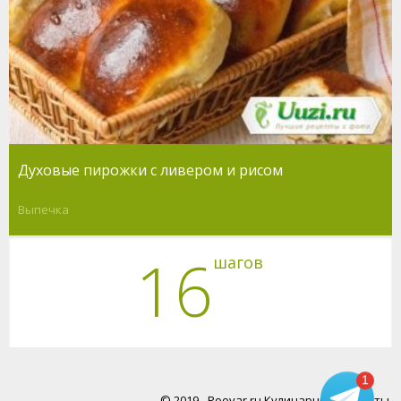
Духовые пирожки с ливером и рисом
Выпечка
16
шагов
1
© 2019 - Poovar.ru Кулинарные рецепты.