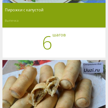
Пирожки с капустой
Выпечка
6
шагов