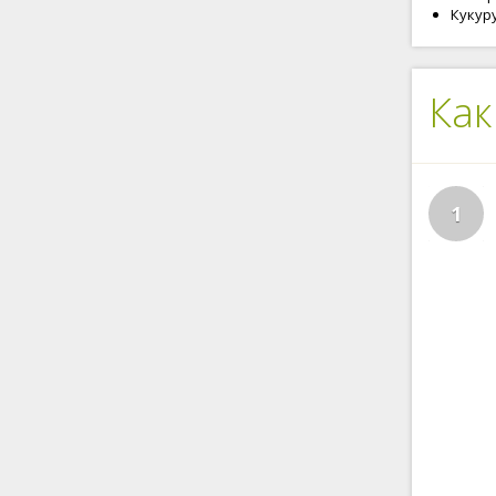
Кукуру
Как
1