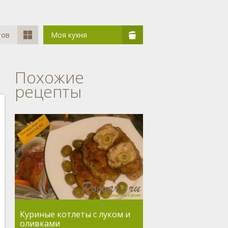
тов
Моя кухня
Похожие
рецепты
Куриные котлеты с луком и
оливками