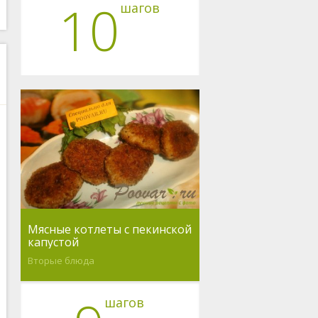
10
шагов
Мясные котлеты с пекинской
капустой
Вторые блюда
шагов