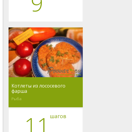
9
Котлеты из лососевого
фарша
Рыба
11
шагов