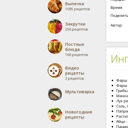
Выпечка
Время:
1095 рецептов
Поделить
Закрутки
Автор:
256 рецептов
Постные
блюда
Ин
166 рецептов
Видео
рецепты
3 рецептов
Фарш 
Фарш с
Грибы 
Мультиварка
Манная
Лук ре
Соль, 
Паприк
Новогодние
Растит
рецепты
Яйцо -
Панир