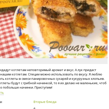
идадут котлетам неповторимый аромат и вкус. А лук придаст
 нашим котлетам. Специи можно использовать по вкусу. Я люблю
ть котлеты в смеси панировочных сухарей и кукурузных хлопьев.
отлеты будут с грибной начинкой, то я их делаю не маленькие, чтоб
ло побольше начинки. Приступим!
уть
а:
Вторые блюда
6