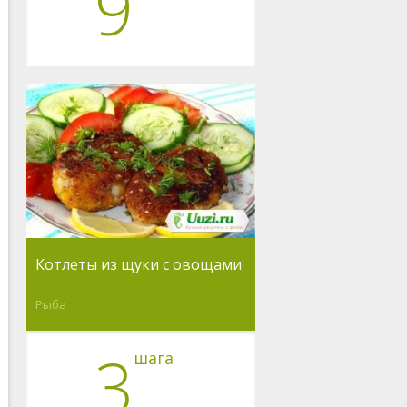
9
Котлеты из щуки с овощами
Рыба
3
шага