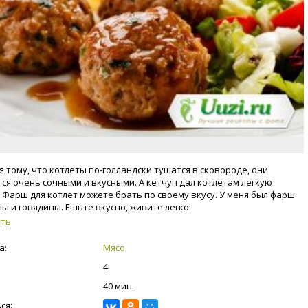
я тому, что котлеты по-голландски тушатся в сковороде, они
ся очень сочными и вкусными. А кетчуп дал котлетам легкую
. Фарш для котлет можете брать по своему вкусу. У меня был фарш
ны и говядины. Ешьте вкусно, живите легко!
уть
а:
Мясо
4
40 мин.
ся: