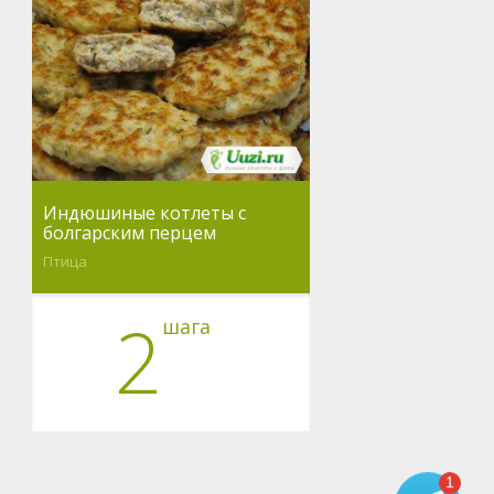
Индюшиные котлеты с
болгарским перцем
Птица
2
шага
1