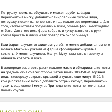
Петрушку промыть, обсушить и мелко нарубить. Фарш
переложить в миску, добавить панировочные сухари, яйца,
петрушку, посолить, поперчить и тщательно все перемешать. Для
того, чтобы котлеты получились мягкие, сочные фарш необходимо
отбить. Для этого весь фарш собрать в кучку, взять его в руки
слегка бросать в миску и так повторять около 5 минут.
Если фарш получается слишком густой, то можно добавить немного
молока. Мокрыми руками из фарша сформировать круглые
котлеты. У меня получилось 9 штук. Муку насыпать в тарелку и
обвалять котлеты в муке.
В сковороде разогреть растительное масло и обжаривать котлеты
на среднем огне со всех сторон. Затем влить 100-150 мл. горячей
воды, сковороду закрыть крышкой и тушить еще минут 15-20. В
конце пожеланию можно добавить острый кетчуп, перемешать и
тушить еще около 1 минуты. При подаче котлеты по-голландски
полить соусом.