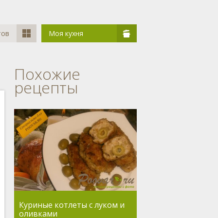
тов
Моя кухня
Похожие
рецепты
Куриные котлеты с луком и
оливками