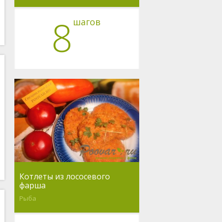
8
шагов
Котлеты из лососевого
фарша
Рыба