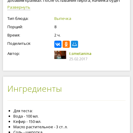
добавим крахмал. После остывания пирога, начинка будет
желеобразная. Формовка пирога, может быть любая, а
Развернуть
приготовлю в форме зеркала, поэтому и название такое
красивое "Зеркальце". Приступим!
Тип блюда:
Выпечка
Порций:
8
Время:
2 ч.
Поделиться:
Автор:
t.smetanina
25.02.2017
Ингредиенты
Для теста:
Вода - 100 мл.
Кефир - 150 мл.
Масло растительное - 3 ст. л.
Соль - щепотка.