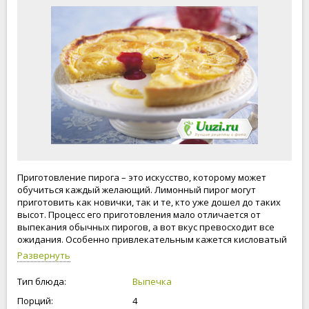
Приготовление пирога – это искусство, которому может
обучиться каждый желающий. Лимонный пирог могут
приготовить как новички, так и те, кто уже дошел до таких
высот. Процесс его приготовления мало отличается от
выпекания обычных пирогов, а вот вкус превосходит все
ожидания. Особенно привлекательным кажется кисловатый
лимонный пирог в летнюю жару, так как лимон прекрасно
Развернуть
удаляет жажду. Готовьте вместе с нами и не прогадаете.
Приятного аппетита.
Тип блюда:
Выпечка
Порций:
4