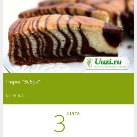
Пирог "Зебра"
Выпечка
3
шага