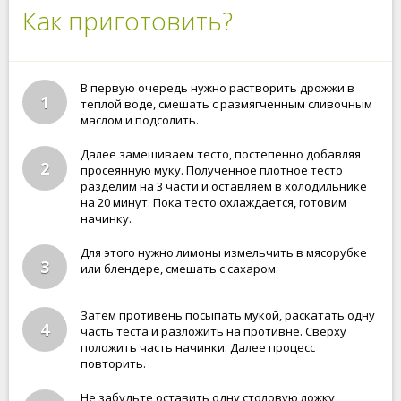
Как приготовить?
В первую очередь нужно растворить дрожжи в
1
теплой воде, смешать с размягченным сливочным
маслом и подсолить.
Далее замешиваем тесто, постепенно добавляя
2
просеянную муку. Полученное плотное тесто
разделим на 3 части и оставляем в холодильнике
на 20 минут. Пока тесто охлаждается, готовим
начинку.
Для этого нужно лимоны измельчить в мясорубке
3
или блендере, смешать с сахаром.
Затем противень посыпать мукой, раскатать одну
4
часть теста и разложить на противне. Сверху
положить часть начинки. Далее процесс
повторить.
Не забудьте оставить одну столовую ложку