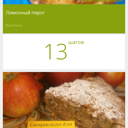
Лимонный пирог
Выпечка
13
шагов