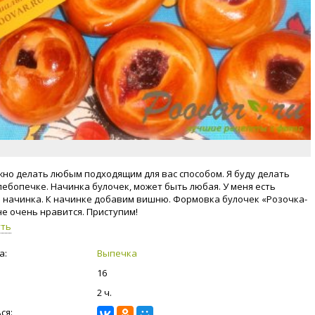
жно делать любым подходящим для вас способом. Я буду делать
хлебопечке. Начинка булочек, может быть любая. У меня есть
 начинка. К начинке добавим вишню. Формовка булочек «Розочка-
не очень нравится. Приступим!
уть
а:
Выпечка
16
2 ч.
ся: