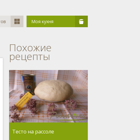
тов
Моя кухня
Похожие
рецепты
Тесто на рассоле