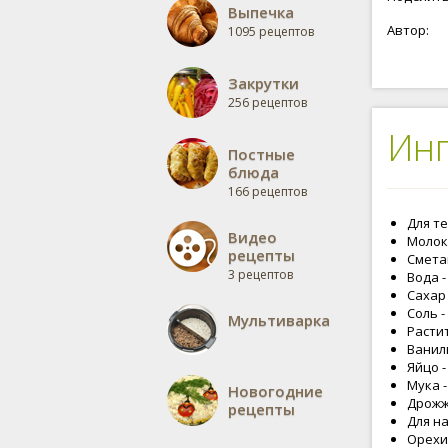
Выпечка
Автор:
1095 рецептов
Закрутки
256 рецептов
Ин
Постные
блюда
166 рецептов
Для те
Видео
Молоко
рецепты
Сметан
3 рецептов
Вода -
Сахар -
Соль - 
Мультиварка
Растит
Ваниль
Яйцо -
Мука -
Новогодние
Дрожжи
рецепты
Для н
Орехи 