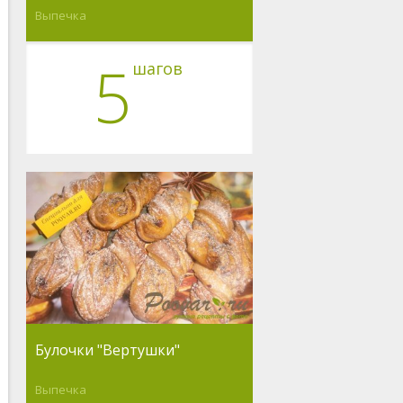
Выпечка
5
шагов
Булочки "Вертушки"
Выпечка