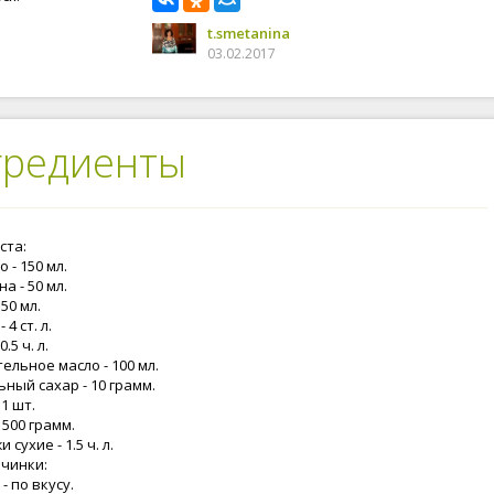
t.smetanina
03.02.2017
гредиенты
ста:
 - 150 мл.
а - 50 мл.
 50 мл.
 4 ст. л.
0.5 ч. л.
ельное масло - 100 мл.
ный сахар - 10 грамм.
 1 шт.
 500 грамм.
 сухие - 1.5 ч. л.
ачинки:
- по вкусу.