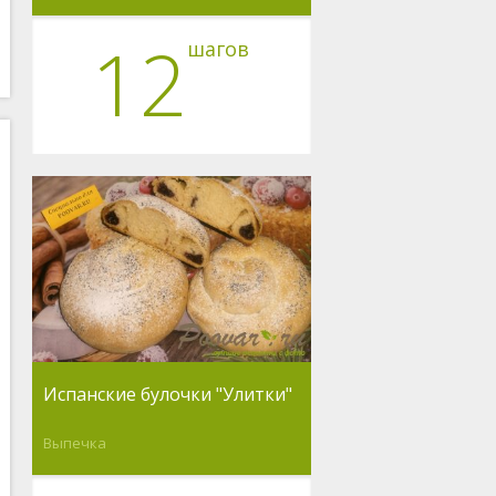
12
шагов
Испанские булочки "Улитки"
Выпечка