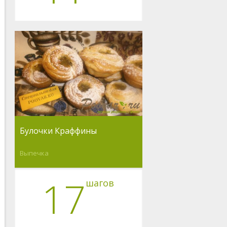
Булочки Краффины
Выпечка
17
шагов