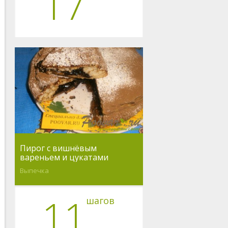
17
Пирог с вишнёвым
вареньем и цукатами
Выпечка
11
шагов