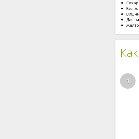
Сахар 
Белок 
Вишни 
Для с
Желток
Как
1