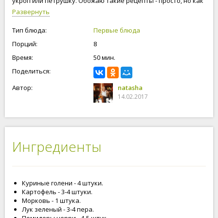
укроп или петрушку. Обожаю такие рецепты - просто, но как
вкусно. Готовьте с нами, будьте счастливы и любимы!
Развернуть
Тип блюда:
Первые блюда
Порций:
8
Время:
50 мин.
Поделиться:
Автор:
natasha
14.02.2017
Ингредиенты
Куриные голени - 4 штуки.
Картофель - 3-4 штуки.
Морковь - 1 штука.
Лук зеленый - 3-4 пера.