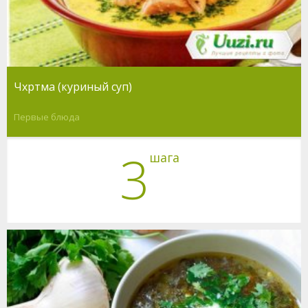
Чхртма (куриный суп)
Первые блюда
3
шага