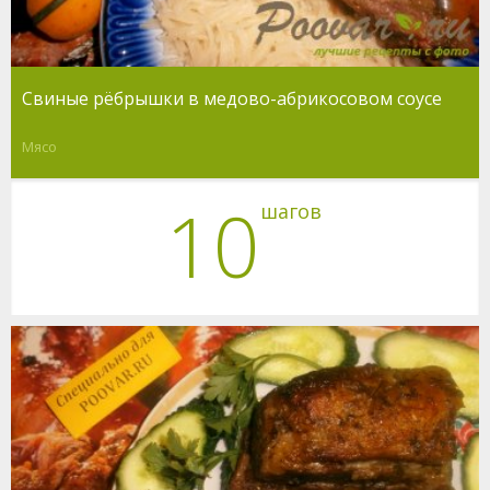
Свиные рёбрышки в медово-абрикосовом соусе
Мясо
10
шагов