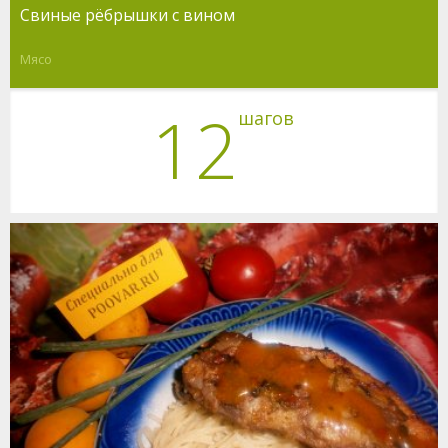
Свиные рёбрышки с вином
Мясо
12
шагов