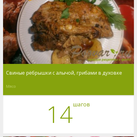
Свиные рёбрышки с алычой, грибами в духовке
Мясо
14
шагов