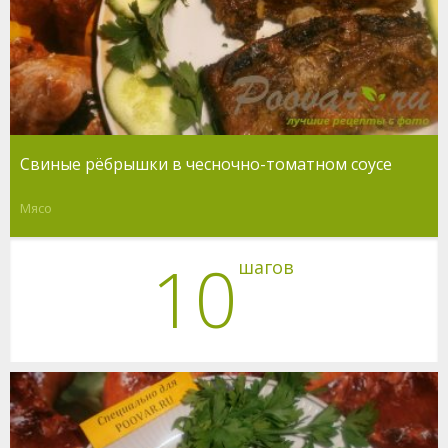
Свиные рёбрышки в чесночно-томатном соусе
Мясо
10
шагов