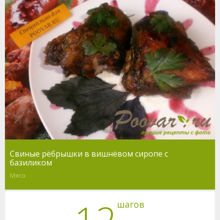
Свиные рёбрышки в вишнёвом сиропе с
базиликом
Мясо
12
шагов