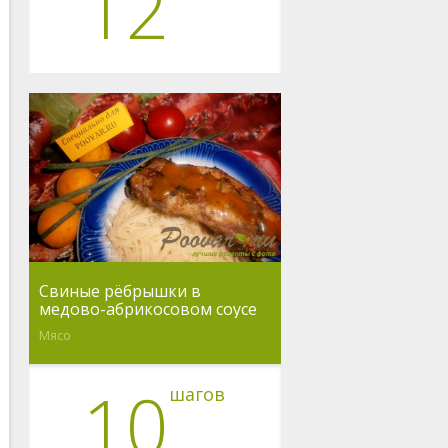
12
Свиные рёбрышки в
медово-абрикосовом соусе
Мясо
10
шагов