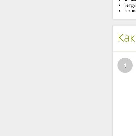
Петруш
Чеснок
Как
1