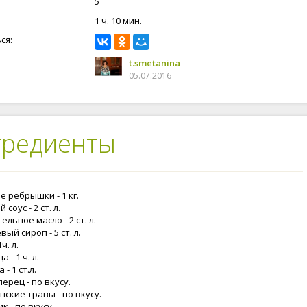
5
1 ч. 10 мин.
ся:
t.smetanina
05.07.2016
гредиенты
 рёбрышки - 1 кг.
 соус - 2 ст. л.
ельное масло - 2 ст. л.
ый сироп - 5 ст. л.
ч. л.
 - 1 ч. л.
 - 1 ст.л.
перец - по вкусу.
ские травы - по вкусу.
к - по вкусу.