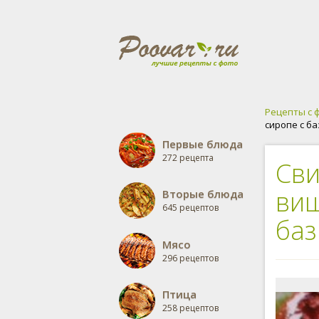
Рецепты с 
сиропе с б
Первые блюда
272 рецепта
Сви
виш
Вторые блюда
645 рецептов
баз
Мясо
296 рецептов
Птица
258 рецептов