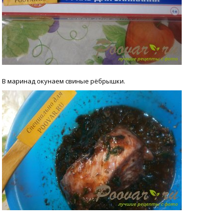
В маринад окунаем свиные рёбрышки.