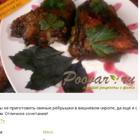
ы не приготовить свиные рёбрышки в вишнёвом сиропе, да ещё и с
м. Отличное сочетание!
уть
а:
Мясо