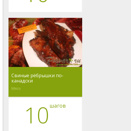
Свиные рёбрышки по-
канадски
Мясо
10
шагов