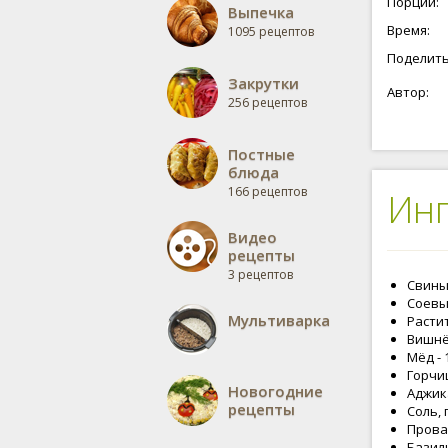
Порций:
Выпечка
Время:
1095 рецептов
Поделить
Закрутки
Автор:
256 рецептов
Постные
блюда
166 рецептов
Ин
Видео
рецепты
3 рецептов
Свиные
Соевый
Мультиварка
Растит
Вишнёв
Мёд - 1
Горчица
Новогодние
Аджика
рецепты
Соль, 
Прован
Базили