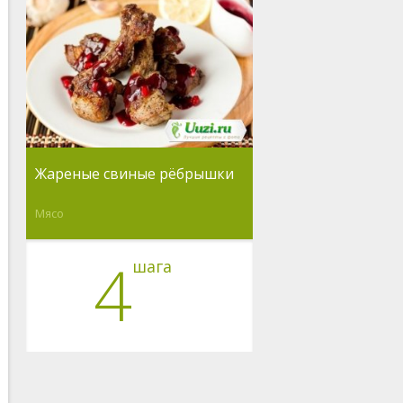
Жареные свиные рёбрышки
Мясо
4
шага