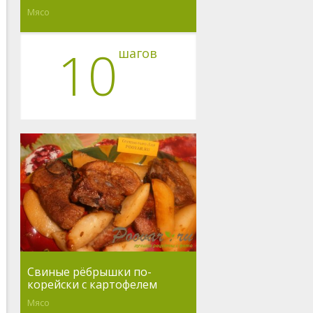
Мясо
10
шагов
Свиные рёбрышки по-
корейски с картофелем
Мясо