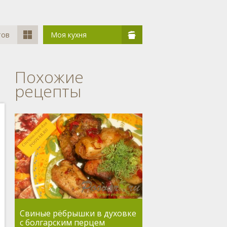
тов
Моя кухня
Похожие
рецепты
Свиные рёбрышки в духовке
с болгарским перцем