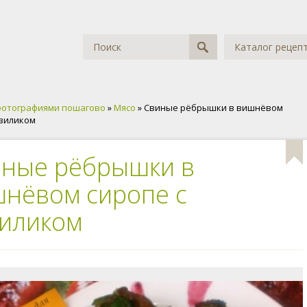
Каталог рецеп
фотографиями пошагово
»
Мясо
» Свиные рёбрышки в вишнёвом
азиликом
ные рёбрышки в
нёвом сиропе с
иликом