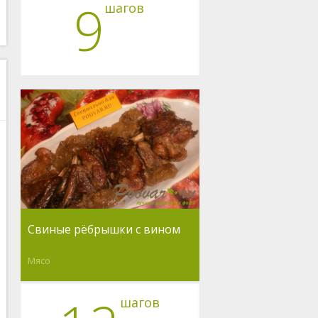
9
шагов
Свиные рёбрышки с вином
Мясо
шагов