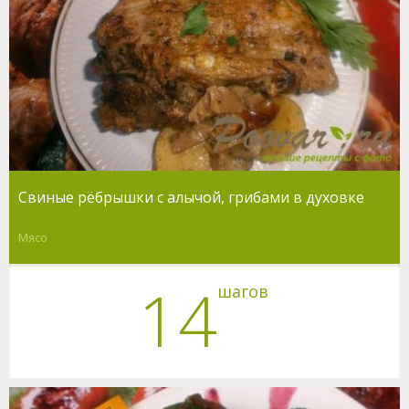
Свиные рёбрышки с алычой, грибами в духовке
Мясо
14
шагов