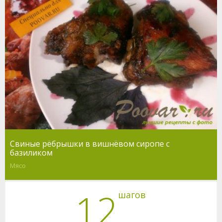
Свиные рёбрышки в вишнёвом сиропе с
базиликом
Мясо
12
шагов