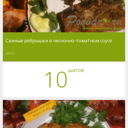
Свиные рёбрышки в чесночно-томатном соусе
Мясо
10
шагов