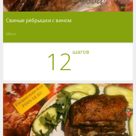
Свиные рёбрышки с вином
Мясо
12
шагов