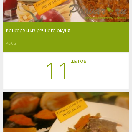
Консервы из речного окуня
Рыба
11
шагов