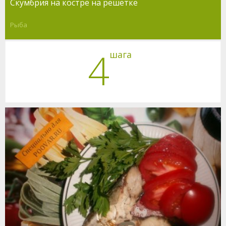
Скумбрия на костре на решётке
Рыба
4
шага