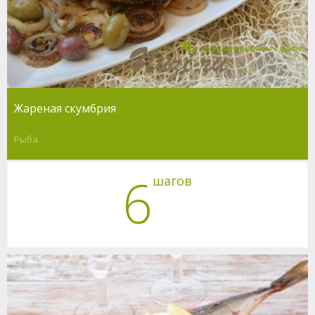
Жареная скумбрия
Рыба
6
шагов