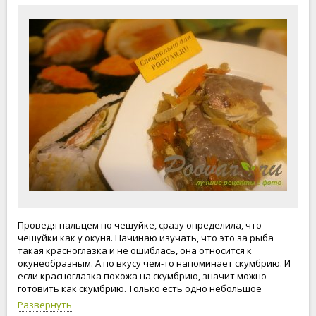
Проведя пальцем по чешуйке, сразу определила, что
чешуйки как у окуня. Начинаю изучать, что это за рыба
такая красноглазка и не ошиблась, она относится к
окунеобразным. А по вкусу чем-то напоминает скумбрию. И
если красноглазка похожа на скумбрию, значит можно
готовить как скумбрию. Только есть одно небольшое
отличие, у скумбрии нет чешуи. Не беда! Чешуйки мы
Развернуть
вообще чистить не будем. Готовим будем вместе с чешуей.