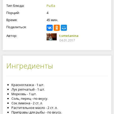
Сделаем начинку с овощей и отправим в духовку
Тип блюда:
Рыба
запекаться. Приступим!
Порций:
4
Время:
45 мин.
Поделиться:
Автор:
t.smetanina
04.01.2017
Ингредиенты
Красноглазка - 1 шт.
Лук репчатый - 1 шт.
Морковь - 1 шт.
Соль, перец - по вкусу.
Сок лимона - 2 ст. л.
Растительное масло - 2 ст. л.
Приправы для рыбы - по вкусу.