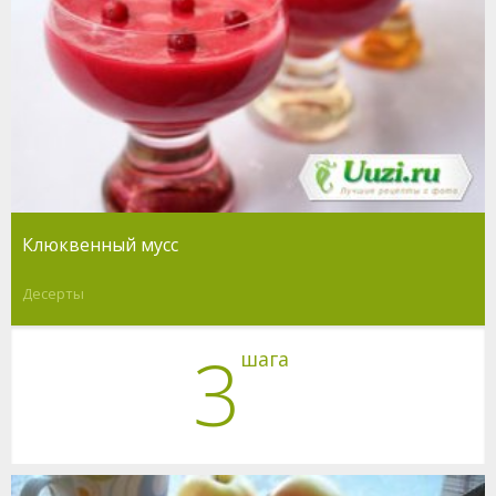
Клюквенный мусс
Десерты
3
шага