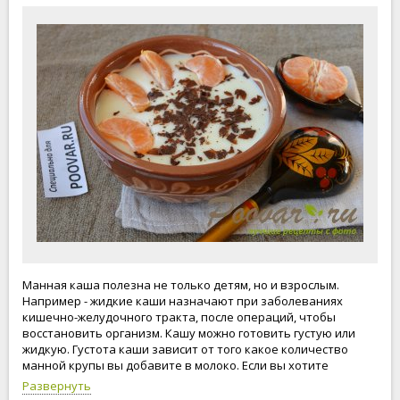
Манная каша полезна не только детям, но и взрослым.
Например - жидкие каши назначают при заболеваниях
кишечно-желудочного тракта, после операций, чтобы
восстановить организм. Кашу можно готовить густую или
жидкую. Густота каши зависит от того какое количество
манной крупы вы добавите в молоко. Если вы хотите
сварить жидкую манную кашу, берите манной крупы 2
Развернуть
столовые ложки с горкой, а для густой каши понадобиться 3