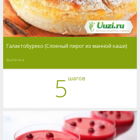
Галактобуреко (Слоеный пирог из манной каши)
Выпечка
5
шагов