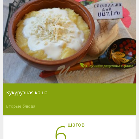
Кукурузная каша
Вторые блюда
6
шагов