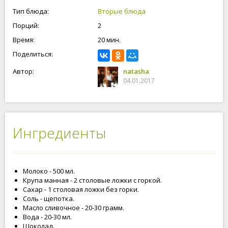
столовые ложки манной крупы. А подавать кашу можно с
Тип блюда:
Вторые блюда
любимы добавками.
Порций:
2
Время:
20 мин.
Поделиться:
Автор:
natasha
04.01.2017
Ингредиенты
Молоко - 500 мл.
Крупа манная - 2 столовые ложки с горкой.
Сахар - 1 столовая ложки без горки.
Соль - щепотка.
Масло сливочное - 20-30 грамм.
Вода - 20-30 мл.
Шоколад.