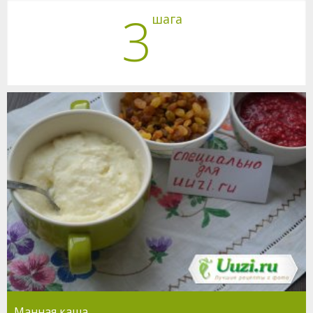
3
шага
Манная каша