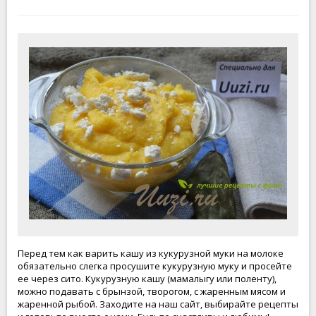
Перед тем как варить кашу из кукурузной муки на молоке
обязательно слегка просушите кукурузную муку и просейте
ее через сито. Кукурузную кашу (мамалыгу или поленту),
можно подавать с брынзой, творогом, с жаренным мясом и
жаренной рыбой. Заходите на наш сайт, выбирайте рецепты