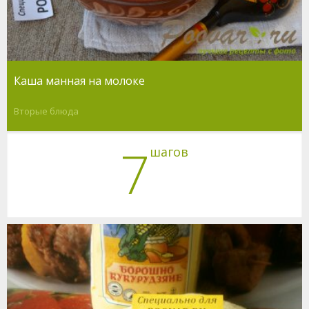
Каша манная на молоке
Вторые блюда
7
шагов