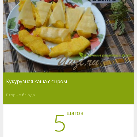
Кукурузная каша с сыром
Вторые блюда
5
шагов