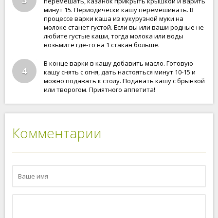
3
перемешать, казанок прикрыть крышкой и варить
минут 15. Периодически кашу перемешивать. В
процессе варки каша из кукурузной муки на
молоке станет густой. Если вы или ваши родные не
любите густые каши, тогда молока или воды
возьмите где-то на 1 стакан больше.
В конце варки в кашу добавить масло. Готовую
4
кашу снять с огня, дать настояться минут 10-15 и
можно подавать к столу. Подавать кашу с брынзой
или творогом. Приятного аппетита!
Комментарии