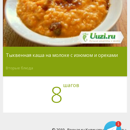
Тыквенная каша на молоке с изюмом и орехами
Вторые блюда
8
шагов
1
© 2019 - Poovar.ru Кулинарные рецепты.