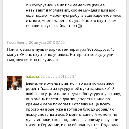
И к кукурузной каши или мамалыге (как ее
называют в Молдавии), кроме муждея и шкварок
еще подают жаренную рыбу, а еще жаренное мясо
и много, много жареного лука. Как это вкусно, аж
слюнки текут, а сейчас пост.))))
Гость Елена, 20 августа 2018 07:55
Приготовила в мультиварке, температура 80 градусов, 15
минут. Очень вкусно получилось. Натерла в нее сулугуни
сыр, вкуснятина получилась.
natasha
, 22 августа 2018 09:34
Елена, мне очень приятно, что вам понравился
рецепт "каша из кукурузной муки на молоке". Я
люблю по утрам варить для себя кукурузную кашу,
она очень полезна для пищеварения, мне по
крайней мере помогает. Готовлю чаще всего
просто на воде, уже в готовое блюдо добавляю
ложку сметаны и все. У меня в данный момент нет
мультиварки, свою подарила старшему сыну, они
живут в Германии, и они ей пользуются. Подарила