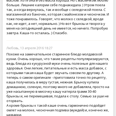
маслом. Хотя она и без масла хороша. Но с масличком люблю
больше. Лишние калории себе поднакидала. ) Утром поела
так, а когда вернулась, так и вообще с селедочкой поела. С
магазинной из баночек, которая с майонезом и чесночком. И
тоже понравилось. Говорят, что молоко с селедкой, вроде
как, не идет, а нет, нормально. ) Но вот брынзы и творога у
меня на сегодняшний день не имеется, но ничего. Попробую
завтра. Каша-то осталась. ) Спасибо.
Любовь, 13 апреля 2016 18:27
Похоже на замечательное старинное блюдо молдавской
кухни. Очень хорошо, что такие рецепты популяризируются,
ведь блюда из кукурузной муки очень полезные для нашего
здоровья. Они легкие, питательные и есть масса добавок, с
которыми такая каша будет звучать совсем по другому. А
теперь о самом оригинале - приготовила точно по рецепту,
каша получилась в меру густая, нежная. Брынзу купила
домашнюю, соленую, поэтому много не добавляла, просто на
уже насыпанную в мисочку кашу натерла грамм 30-40
брынзы и, не перемешивая, подала к столу. Семью за уши не
оторвать.
А кроме брынзы к такой каше очень гармонично подойдет
омлет на молоке, чесночная подлива (муждей) и, конечно же,
шкварки.