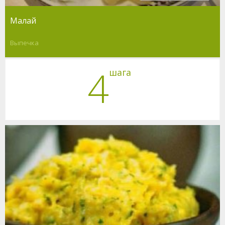
Малай
Выпечка
4
шага