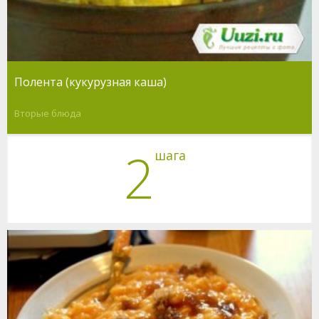
Полента (кукурузная каша)
Вторые блюда
2
шага