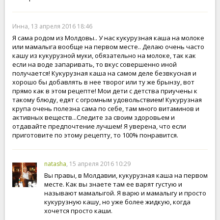
Инна, 13 апреля 2016 18:46
Я сама родом из Молдовы.. У нас кукурузная каша на молоке
или мамалыга вообще на первом месте.. Делаю очень часто
кашу из кукурузной муки, обязательно на молоке, так как
если на воде запаривать, то вкус совершенно иной
получается! Кукурузная каша на самом деле безвкусная и
хорошо бы добавлять в нее творог или ту же брынзу, вот
прямо как в этом рецепте! Мои дети с детства приучены к
такому блюду, едят с огромным удовольствием! Кукурузная
крупа очень полезна сама по себе, там много витаминов и
активных веществ...Следите за своим здоровьем и
отдавайте предпочтение лучшем! Я уверена, что если
приготовите по этому рецепту, то 100% понравится.
natasha
, 15 апреля 2016 10:29
Вы правы, в Молдавии, кукурузная каша на первом
месте. Как вы знаете там ее варят густую и
называют мамалыгой. Я варю и мамалыгу и просто
кукурузную кашу, но уже более жидкую, когда
хочется просто каши.